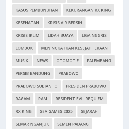
KASUS PEMBUNUHAN
KEKURANGAN RX KING
KESEHATAN
KRISIS AIR BERSIH
KRISIS IKLIM
LIDAH BUAYA
LIGAINGGRIS
LOMBOK
MENINGKATKAN KESEJAHTERAAN
MUSIK
NEWS
OTOMOTIF
PALEMBANG
PERSIB BANDUNG
PRABOWO
PRABOWO SUBIANTO
PRESIDEN PRABOWO
RAGAM
RAM
RESIDENT EVIL REQUIEM
RX KING
SEA GAMES 2025
SEJARAH
SEMAR NGANJUK
SEMEN PADANG