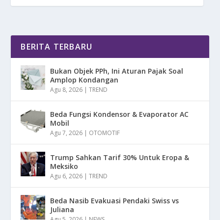
BERITA TERBARU
Bukan Objek PPh, Ini Aturan Pajak Soal
Amplop Kondangan
Agu 8, 2026
|
TREND
Beda Fungsi Kondensor & Evaporator AC
Mobil
Agu 7, 2026
|
OTOMOTIF
Trump Sahkan Tarif 30% Untuk Eropa &
Meksiko
Agu 6, 2026
|
TREND
Beda Nasib Evakuasi Pendaki Swiss vs
Juliana
Agu 5, 2026
|
NEWS