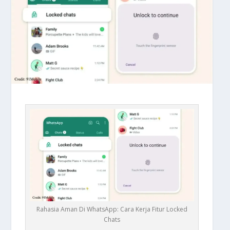
Rahasia Aman Di WhatsApp: Cara Kerja Fitur Locked
Chats