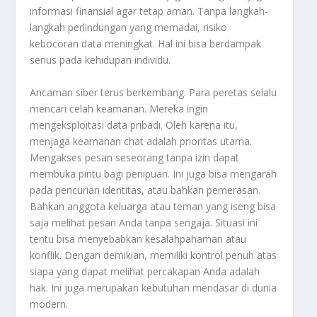
informasi finansial agar tetap aman. Tanpa langkah-
langkah perlindungan yang memadai, risiko
kebocoran data meningkat. Hal ini bisa berdampak
serius pada kehidupan individu.
Ancaman siber terus berkembang. Para peretas selalu
mencari celah keamanan. Mereka ingin
mengeksploitasi data pribadi. Oleh karena itu,
menjaga keamanan chat adalah prioritas utama.
Mengakses pesan seseorang tanpa izin dapat
membuka pintu bagi penipuan. Ini juga bisa mengarah
pada pencurian identitas, atau bahkan pemerasan.
Bahkan anggota keluarga atau teman yang iseng bisa
saja melihat pesan Anda tanpa sengaja. Situasi ini
tentu bisa menyebabkan kesalahpahaman atau
konflik. Dengan demikian, memiliki kontrol penuh atas
siapa yang dapat melihat percakapan Anda adalah
hak. Ini juga merupakan kebutuhan mendasar di dunia
modern.