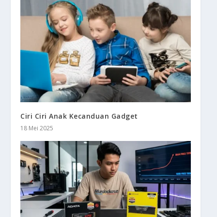
Ciri Ciri Anak Kecanduan Gadget
18 Mei 2025