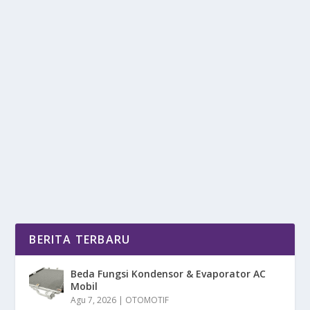
PHDT RESMIKAN TONGGAK BARU
KESEHATAN DIGITAL DI LOMBOK BARAT
oleh
DetikPos 24
|
Agu 16, 2025
|
DIGITAL
,
NEWS
|
0
|
Kesehatan Digital salah satu solusi utama, untuk
meningkatkan akses layanan kesehatan, Di Lombok...
BACA SELENGKAPNYA
BERITA TERBARU
Beda Fungsi Kondensor & Evaporator AC
Mobil
Agu 7, 2026
|
OTOMOTIF