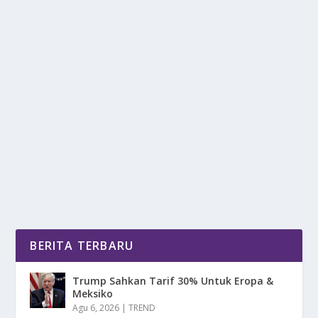
ARSENAL FC KEBANGKITAN SANG MERIAM
LONDON
oleh
DetikPos 24
|
Des 24, 2025
|
BOLA
,
NEWS
|
0
|
Arsenal Football Club bukan sekadar klub sepak bola
ia adalah sebuah institusi yang...
BACA SELENGKAPNYA
BERITA TERBARU
Trump Sahkan Tarif 30% Untuk Eropa &
Meksiko
Agu 6, 2026
|
TREND