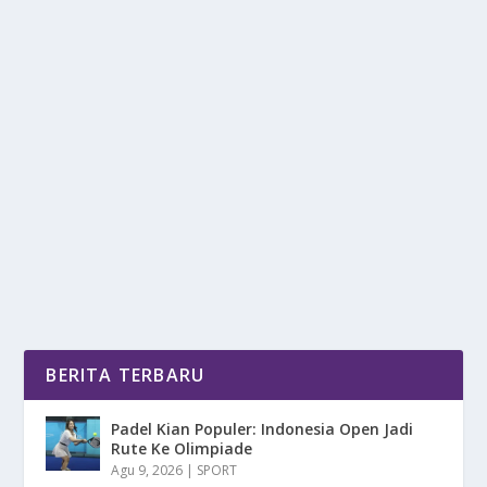
LEDAKAN WISATAWAN TIONGKOK:
INDONESIA JADI MAGNET BARU ASIA!
oleh
DetikPos 24
|
Jul 6, 2025
|
DAERAH
,
RAGAM
|
0
|
Wisatawan Tiongkok membanjiri destinasi
internasional, tren ini menempatkan Indonesia
sebagai...
BACA SELENGKAPNYA
BERITA TERBARU
Padel Kian Populer: Indonesia Open Jadi
Rute Ke Olimpiade
Agu 9, 2026
|
SPORT