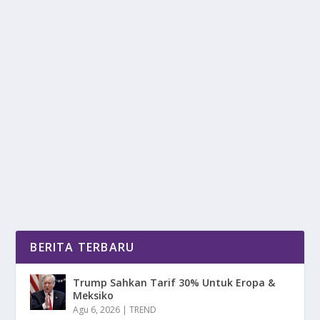
LEE SEO YI TELAH PERGI, TAPI KARYANYA
AKAN HIDUP SELAMANYA
oleh
DetikPos 24
|
Jul 3, 2025
|
NEWS
|
0
|
Lee Seo Yi seorang seniman visioner, telah
meninggalkan dunia hiburan dan para penggemarnya
dengan...
BACA SELENGKAPNYA
BERITA TERBARU
Trump Sahkan Tarif 30% Untuk Eropa &
Meksiko
Agu 6, 2026
|
TREND