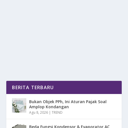
SEMAR NGANJUK DI OBOK-OBOK! 4
PEGAWAI LANGSUNG DI PERIKSA
oleh
mimin1 penulis
|
Apr 2, 2026
|
NEWS
|
0
|
Semar Nganjuk Di Obok-Obok! 4 Pegawai Langsung
Di Periksa Dengan Kasus Emas Ilegal Yang Mereka...
BACA SELENGKAPNYA
BERITA TERBARU
Bukan Objek PPh, Ini Aturan Pajak Soal
Amplop Kondangan
Agu 8, 2026
|
TREND
Beda Fungsi Kondensor & Evaporator AC