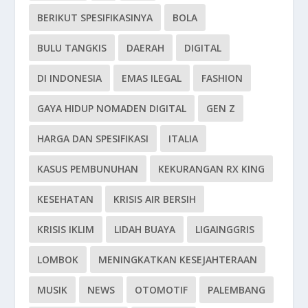
BERIKUT SPESIFIKASINYA
BOLA
BULU TANGKIS
DAERAH
DIGITAL
DI INDONESIA
EMAS ILEGAL
FASHION
GAYA HIDUP NOMADEN DIGITAL
GEN Z
HARGA DAN SPESIFIKASI
ITALIA
KASUS PEMBUNUHAN
KEKURANGAN RX KING
KESEHATAN
KRISIS AIR BERSIH
KRISIS IKLIM
LIDAH BUAYA
LIGAINGGRIS
LOMBOK
MENINGKATKAN KESEJAHTERAAN
MUSIK
NEWS
OTOMOTIF
PALEMBANG