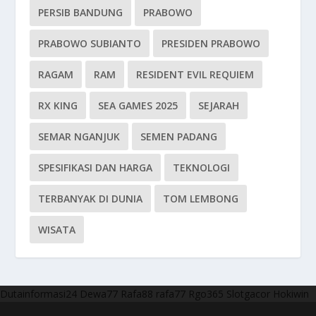
PERSIB BANDUNG
PRABOWO
PRABOWO SUBIANTO
PRESIDEN PRABOWO
RAGAM
RAM
RESIDENT EVIL REQUIEM
RX KING
SEA GAMES 2025
SEJARAH
SEMAR NGANJUK
SEMEN PADANG
SPESIFIKASI DAN HARGA
TEKNOLOGI
TERBANYAK DI DUNIA
TOM LEMBONG
WISATA
Dutainformasi24
Dewa77
Rafa88
rafa77
Rgo365
Slotgacor
Hokiwin