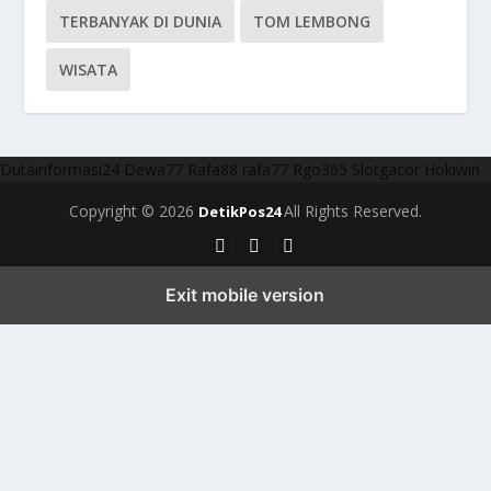
TERBANYAK DI DUNIA
TOM LEMBONG
WISATA
Dutainformasi24
Dewa77
Rafa88
rafa77
Rgo365
Slotgacor
Hokiwin
Copyright © 2026
All Rights Reserved.
DetikPos24
Exit mobile version