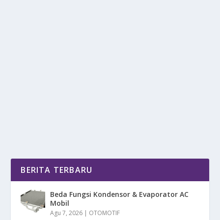
3 MANFAAT UNGGUL DARI TANAMAN
LIDAH BUAYA
oleh
mimin1 penulis
|
Mar 13, 2026
|
RAGAM
|
0
|
3 Manfaat Unggul Dari Tanaman Lidah Buaya Yang
Jarang Di Ketahui Selain Dapat Melembabkan Kulit...
BACA SELENGKAPNYA
BERITA TERBARU
Beda Fungsi Kondensor & Evaporator AC
Mobil
Agu 7, 2026
|
OTOMOTIF