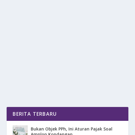
LEDAKAN WISATAWAN TIONGKOK:
INDONESIA JADI MAGNET BARU ASIA!
oleh
DetikPos 24
|
Jul 6, 2025
|
DAERAH
,
RAGAM
|
0
|
Wisatawan Tiongkok membanjiri destinasi
internasional, tren ini menempatkan Indonesia
sebagai...
BACA SELENGKAPNYA
BERITA TERBARU
Bukan Objek PPh, Ini Aturan Pajak Soal
Amplop Kondangan