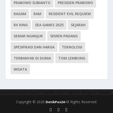
PRABOWO SUBIANTO
PRESIDEN PRABOWO
RAGAM
RAM
RESIDENT EVIL REQUIEM
RX KING
SEA GAMES 2025
SEJARAH
SEMAR NGANJUK
SEMEN PADANG
SPESIFIKASI DAN HARGA
TEKNOLOGI
TERBANYAK DI DUNIA
TOM LEMBONG
WISATA
Dutainformasi24
Dewa77
Rafa88
rafa77
Rgo365
Slotgacor
Hokiwin
Copyright © 2026
All Rights Reserved.
DetikPos24