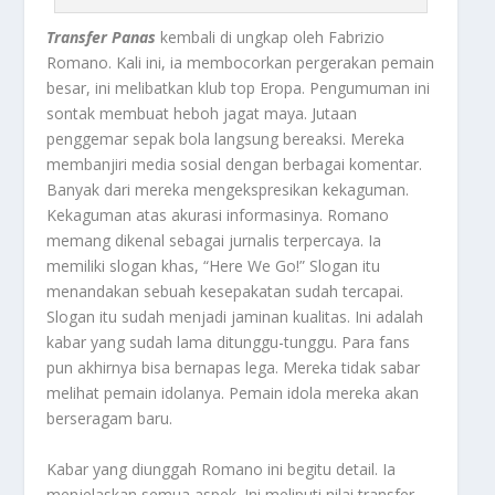
Transfer Panas
kembali di ungkap oleh Fabrizio
Romano. Kali ini, ia membocorkan pergerakan pemain
besar, ini melibatkan klub top Eropa. Pengumuman ini
sontak membuat heboh jagat maya. Jutaan
penggemar sepak bola langsung bereaksi. Mereka
membanjiri media sosial dengan berbagai komentar.
Banyak dari mereka mengekspresikan kekaguman.
Kekaguman atas akurasi informasinya. Romano
memang dikenal sebagai jurnalis terpercaya. Ia
memiliki slogan khas, “Here We Go!” Slogan itu
menandakan sebuah kesepakatan sudah tercapai.
Slogan itu sudah menjadi jaminan kualitas. Ini adalah
kabar yang sudah lama ditunggu-tunggu. Para fans
pun akhirnya bisa bernapas lega. Mereka tidak sabar
melihat pemain idolanya. Pemain idola mereka akan
berseragam baru.
Kabar yang diunggah Romano ini begitu detail. Ia
menjelaskan semua aspek. Ini meliputi nilai transfer,