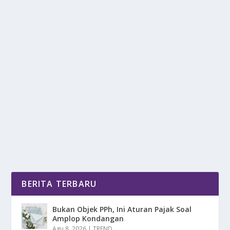
JONATAN CHRISTIE, JADI JUARA KOREA
OPEN 2025
oleh
DetikPos 24
|
Sep 29, 2025
|
SPORT
|
0
|
Jonatan Christie akhirnya berhasil memutus rantai
puasa gelar juaranya, memastikan dirinya sebagai...
BACA SELENGKAPNYA
BERITA TERBARU
Bukan Objek PPh, Ini Aturan Pajak Soal
Amplop Kondangan
Agu 8, 2026
|
TREND