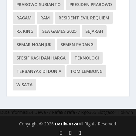
PRABOWO SUBIANTO
PRESIDEN PRABOWO
RAGAM
RAM
RESIDENT EVIL REQUIEM
RX KING
SEA GAMES 2025
SEJARAH
SEMAR NGANJUK
SEMEN PADANG
SPESIFIKASI DAN HARGA
TEKNOLOGI
TERBANYAK DI DUNIA
TOM LEMBONG
WISATA
Dutainformasi24
Dewa77
Rafa88
rafa77
Rgo365
Slotgacor
Hokiwin
Copyright © 2026
All Rights Reserved.
DetikPos24