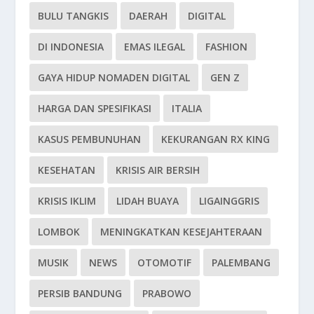
BULU TANGKIS
DAERAH
DIGITAL
DI INDONESIA
EMAS ILEGAL
FASHION
GAYA HIDUP NOMADEN DIGITAL
GEN Z
HARGA DAN SPESIFIKASI
ITALIA
KASUS PEMBUNUHAN
KEKURANGAN RX KING
KESEHATAN
KRISIS AIR BERSIH
KRISIS IKLIM
LIDAH BUAYA
LIGAINGGRIS
LOMBOK
MENINGKATKAN KESEJAHTERAAN
MUSIK
NEWS
OTOMOTIF
PALEMBANG
PERSIB BANDUNG
PRABOWO