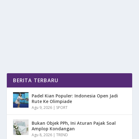
oleh
DetikPos 24
|
Jul 2, 2025
|
NEWS
,
RAGAM
|
0
|
Bangkok Bank menunjukkan komitmen jangka
panjangnya terhadap pasar Indonesia dengan
memperluas...
BACA SELENGKAPNYA
BERITA TERBARU
Padel Kian Populer: Indonesia Open Jadi
Rute Ke Olimpiade
Agu 9, 2026
|
SPORT
Bukan Objek PPh, Ini Aturan Pajak Soal
Amplop Kondangan
Agu 8, 2026
|
TREND