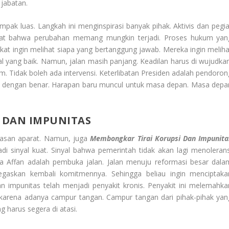
jabatan.
pak luas. Langkah ini menginspirasi banyak pihak. Aktivis dan pegia
at bahwa perubahan memang mungkin terjadi. Proses hukum yan
kat ingin melihat siapa yang bertanggung jawab. Mereka ingin meliha
l yang baik. Namun, jalan masih panjang. Keadilan harus di wujudkan
. Tidak boleh ada intervensi. Keterlibatan Presiden adalah pendoron
a dengan benar. Harapan baru muncul untuk masa depan. Masa depa
.
 DAN IMPUNITAS
erasan aparat. Namun, juga
Membongkar Tirai Korupsi Dan Impunita
i sinyal kuat. Sinyal bahwa pemerintah tidak akan lagi menolerans
rga Affan adalah pembuka jalan. Jalan menuju reformasi besar dala
egaskan kembali komitmennya. Sehingga beliau ingin menciptaka
an impunitas telah menjadi penyakit kronis. Penyakit ini melemahka
p karena adanya campur tangan. Campur tangan dari pihak-pihak yan
g harus segera di atasi.