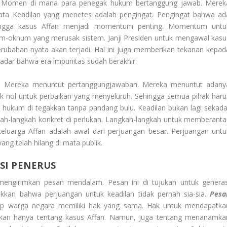
. Momen di mana para penegak hukum bertanggung jawab. Merek
ata Keadilan
yang menetes adalah pengingat. Pengingat bahwa ad
Sehingga kasus Affan menjadi momentum penting. Momentum untu
um-oknum yang merusak sistem. Janji Presiden untuk mengawal kasu
ubahan nyata akan terjadi. Hal ini juga memberikan tekanan kepad
adar bahwa era impunitas sudah berakhir.
ara. Mereka menuntut pertanggungjawaban. Mereka menuntut adany
Titik nol untuk perbaikan yang menyeluruh. Sehingga semua pihak haru
ukum di tegakkan tanpa pandang bulu. Keadilan bukan lagi sekada
kah-langkah konkret di perlukan. Langkah-langkah untuk memberanta
keluarga Affan adalah awal dari perjuangan besar. Perjuangan untu
g telah hilang di mata publik.
SI PENERUS
mengirimkan pesan mendalam. Pesan ini di tujukan untuk generas
ukkan bahwa perjuangan untuk keadilan tidak pernah sia-sia.
Pesa
ap warga negara memiliki hak yang sama. Hak untuk mendapatka
bukan hanya tentang kasus Affan. Namun, juga tentang menanamka