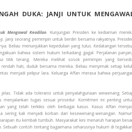
ENGAH DUKA: JANJI UNTUK MENGAWA
tuk Mengawal Keadilan
. Kunjungan Presiden ke kediaman merek
ji. Janji seorang pemimpin untuk berdiri bersama rakyatnya. Preside
ya. Beliau menunjukkan kepedulian yang tulus. Kedatangan tersebu
engakuan bahwa sistem hukum terkadang gagal. Perjalanan panjan
ui titik terang. Mereka melihat sosok pemimpin yang bersedi
 rendah hati, duduk bersama mereka. Beliau menyimak setiap kelu
untas menjadi pelipur lara. Keluarga Affan merasa bahwa perjuanga
jelas. Tidak ada toleransi untuk penyalahgunaan wewenang. Setia
s menjalankan tugas sesuai prosedur. Komitmen ini penting untu
an yang telah terkikis oleh berbagai kasus. Kasus Affan menjad
eka sering kali menjadi korban dari kesewenang-wenangan. Namun
 harapan itu kembali tumbuh. Masyarakat kini menaruh harapan besar
h. Sebuah contoh tentang bagaimana seharusnya hukum di tegakkan