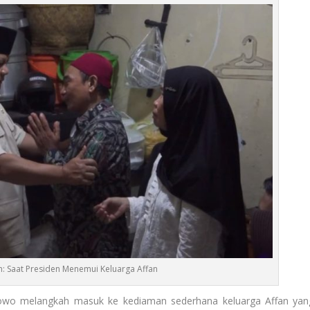
n: Saat Presiden Menemui Keluarga Affan
owo melangkah masuk ke kediaman sederhana keluarga Affan yan