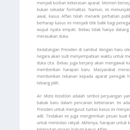
menjadi korban kekerasan aparat. Momen bersejara
bukan sekadar formalitas. Namun, ini menunjuk
awal, kasus Affan telah menarik perhatian pub
berharap kasus ini menjadi titik balik bagi pen
wujud nyata empati. Beliau tidak hanya datang
merasakan duka.
Kedatangan Presiden di sambut dengan haru ole
negara akan sudi menyempatkan waktu untuk me
duka cita. Beliau juga berjanji akan mengawal ka
memberikan harapan baru. Masyarakat merasa
memberikan tekanan kepada aparat penegak huk
tebang pilih.
Air Mata Keadilan
adalah simbol perjuangan yan
babak baru dalam pencarian kebenaran. Ini ad
Presiden untuk mengusut tuntas kasus ini menjadi
adil. Tindakan ini juga mengirimkan pesan kuat
untuk menindas rakyat. Akhirnya, harapan untuk k
kelanjutan proses hukum kasus Affan.