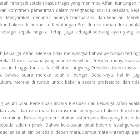
h ini terjadi setelah kasus tragis yang menimpa Affan. Kunjungan in
kan komitmen pemerintah dalam menghadapi isu-isu keadilan. Seja
lik. Masyarakat menuntut adanya transparansi dan keadilan. Merek
egakan hukum di Indonesia. Kedatangan Presiden ke rumah duka adala
 sebagai kepala negara, tetapi juga sebagai seorang ayah yang iku
h keluarga Affan. Mereka tidak menyangka bahwa pemimpin tertingg
reka. Dalam suasana yang penuh kesedihan, Presiden menyampaika
sus ini hingga tuntas. Keterlibatan langsung Presiden dalam kasus in
 bahwa suara mereka telah di dengar. Sebaliknya, hal ini jug
um. Mereka di tuntut untuk bekerja secara profesional dan tida
g belum usai. Pertemuan antara Presiden dan keluarga Affan adala
alah awal dari reformasi birokrasi dan penegakan hukum. Komitme
 cerminan. Beliau ingin menciptakan sistem peradilan yang bersih da
 kepada seluruh pihak. Bahwa kekuasaan tidak boleh di salahgunaka
eadilan sejati kini berada di depan mata. Semua mata kini tertuju pad