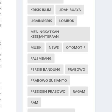
i
k
KRISIS IKLIM
LIDAH BUAYA
a
h
LIGAINGGRIS
LOMBOK
t
MENINGKATKAN
KESEJAHTERAAN
i
MUSIK
NEWS
OTOMOTIF
n
i
PALEMBANG
a
k
PERSIB BANDUNG
PRABOWO
PRABOWO SUBIANTO
h
n
PRESIDEN PRABOWO
RAGAM
n
n
RAM
a