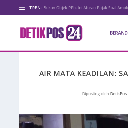
TREN:
Bukan Objek PPh, Ini Aturan Pajak Soal Amp
BERAND
AIR MATA KEADILAN: S
Diposting oleh
DetikPos