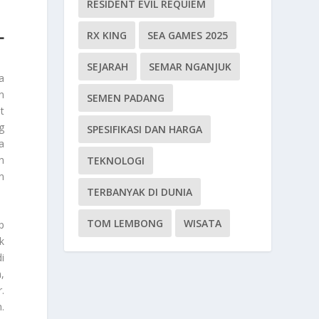
RESIDENT EVIL REQUIEM
L
RX KING
SEA GAMES 2025
SEJARAH
SEMAR NGANJUK
a
n
SEMEN PADANG
t
g
SPESIFIKASI DAN HARGA
a
h
TEKNOLOGI
n
TERBANYAK DI DUNIA
TOM LEMBONG
WISATA
p
k
i
,
.
.