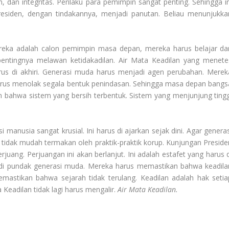
ilan, dan integritas. Perilaku para pemimpin sangat penting. Sehingga i
esiden, dengan tindakannya, menjadi panutan. Beliau menunjukka
reka adalah calon pemimpin masa depan, mereka harus belajar dar
entingnya melawan ketidakadilan. Air Mata Keadilan yang menete
arus di akhiri. Generasi muda harus menjadi agen perubahan. Merek
rus menolak segala bentuk penindasan. Sehingga masa depan bangs
 bahwa sistem yang bersih terbentuk. Sistem yang menjunjung tingg
manusia sangat krusial. Ini harus di ajarkan sejak dini. Agar generas
tidak mudah termakan oleh praktik-praktik korup. Kunjungan Preside
uang. Perjuangan ini akan berlanjut. Ini adalah estafet yang harus d
da di pundak generasi muda. Mereka harus memastikan bahwa keadila
astikan bahwa sejarah tidak terulang. Keadilan adalah hak setia
eadilan tidak lagi harus mengalir.
Air Mata Keadilan.