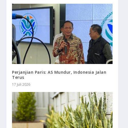
Perjanjian Paris: AS Mundur, Indonesia Jalan
Terus
17 Juli 2026