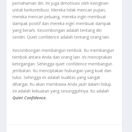
pemahaman diri. Ini juga dimotivasi oleh keinginan
untuk berkontribusi. Mereka tidak mencari pujian,
mereka mencari peluang, mereka ingin membuat
dampak positif dan mereka ingin membuat dampak
yang berarti. Kesombongan adalah tentang diri
sendiri. Quiet confidence adalah tentang orang lain.
Kesombongan membangun tembok. Itu membangun
tembok antara Anda dan orang lain. Ini menciptakan
ketegangan. Sehingga quiet confidence membangun
jembatan. Itu menciptakan hubungan yang kuat dan
tulus. Sehingga ini adalah kualitas yang sangat
dihargai. Itu akan membawa Anda jauh dalam hidup.
Ini adalah kekuatan yang sesungguhnya. Itu adalah
Quiet Confidence.