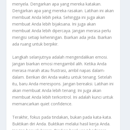
menyela. Dengarkan apa yang mereka katakan.
Dengarkan apa yang mereka rasakan. Latihan ini akan
membuat Anda lebih peka. Sehingga ini juga akan
membuat Anda lebih bijaksana. Ini juga akan
membuat Anda lebih dipercaya. Jangan merasa perlu
mengisi setiap keheningan. Biarkan ada jeda. Biarkan
ada ruang untuk berpikir.
Langkah selanjutnya adalah mengendalikan emosi.
Jangan biarkan emosi mengambil alih. Ketika Anda
merasa marah atau frustrasi, ambil napas dalam-
dalam. Berikan diri Anda waktu untuk tenang. Setelah
itu, baru Anda merespons. Jangan bereaksi. Latihan ini
akan membuat Anda lebih tenang. Ini juga akan
membuat Anda lebih terkontrol. Ini adalah kunci untuk
memancarkan quiet confidence.
Terakhir, fokus pada tindakan, bukan pada kata-kata.
Buktikan diri Anda. Buktikan melalui hasil kerja Anda.