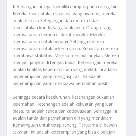
Ketenangan ini juga memiliki dampak pada orang lain.
Mereka menciptakan suasana yang nyaman, mereka
tidak memicu ketegangan dan mereka tidak
menciptakan konflik yang tidak perlu. Orang-orang
merasa aman berada di dekat mereka. Mereka
merasa aman untuk berbagi. Sehingga mereka
merasa aman untuk bekerja sama. Kehadiran mereka
membawa stabilitas. Mereka menjadi jangkar. Mereka
menjadi jangkar di tengah badai. Ketenangan mereka
adalah kualitas kepemimpinan yang efektif. Ini adalah
kepemimpinan yang menginspirasi. Ini adalah
kepemimpinan yang membawa perubahan positif.
Sehingga secara keseluruhan, ketenangan bukanlah
kelemahan. Ketenangan adalah kekuatan yang luar
biasa. Itu adalah tanda dari kedewasaan. Sehingga ini
adalah tanda dari pemahaman diri yang mendalam.
Kemampuan untuk tetap tenang. Terutama di bawah
tekanan. Ini adalah keterampilan yang bisa dipelajari.