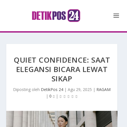
QUIET CONFIDENCE: SAAT
ELEGANSI BICARA LEWAT
SIKAP
Diposting oleh
DetikPos 24
|
Agu 29, 2025
|
RAGAM
|
0
|