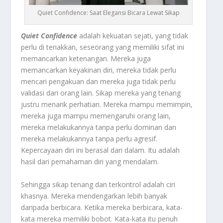
Quiet Confidence: Saat Elegansi Bicara Lewat Sikap
Quiet Confidence
adalah kekuatan sejati, yang tidak
perlu di teriakkan, seseorang yang memiliki sifat ini
memancarkan ketenangan. Mereka juga
memancarkan keyakinan diri, mereka tidak perlu
mencari pengakuan dan mereka juga tidak perlu
validasi dari orang lain. Sikap mereka yang tenang
justru menarik perhatian. Mereka mampu memimpin,
mereka juga mampu memengaruhi orang lain,
mereka melakukannya tanpa perlu dominan dan
mereka melakukannya tanpa perlu agresif.
Kepercayaan diri ini berasal dari dalam. Itu adalah
hasil dari pemahaman diri yang mendalam.
Sehingga sikap tenang dan terkontrol adalah ciri
khasnya. Mereka mendengarkan lebih banyak
daripada berbicara. Ketika mereka berbicara, kata-
kata mereka memiliki bobot. Kata-kata itu penuh