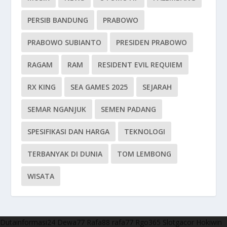
PERSIB BANDUNG
PRABOWO
PRABOWO SUBIANTO
PRESIDEN PRABOWO
RAGAM
RAM
RESIDENT EVIL REQUIEM
RX KING
SEA GAMES 2025
SEJARAH
SEMAR NGANJUK
SEMEN PADANG
SPESIFIKASI DAN HARGA
TEKNOLOGI
TERBANYAK DI DUNIA
TOM LEMBONG
WISATA
Dutainformasi24
Dewa77
Rafa88
rafa77
Rgo365
Slotgacor
Hokiwin