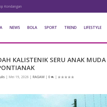
lop Kondangan
A
NEWS
BOLA
SPORT
TREND
LIFESTYLE
DAH KALISTENIK SERU ANAK MUDA
PONTIANAK
lis
|
Mei 19, 2026
|
RAGAM
|
0
|