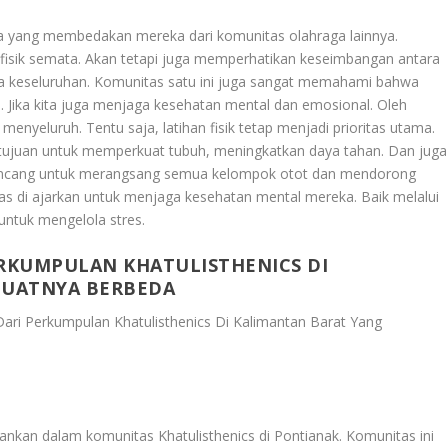
ma yang membedakan mereka dari komunitas olahraga lainnya.
n fisik semata. Akan tetapi juga memperhatikan keseimbangan antara
ara keseluruhan. Komunitas satu ini juga sangat memahami bahwa
i. Jika kita juga menjaga kesehatan mental dan emosional. Oleh
nyeluruh. Tentu saja, latihan fisik tetap menjadi prioritas utama.
ertujuan untuk memperkuat tubuh, meningkatkan daya tahan. Dan juga
i rancang untuk merangsang semua kelompok otot dan mendorong
s di ajarkan untuk menjaga kesehatan mental mereka. Baik melalui
untuk mengelola stres.
ERKUMPULAN KHATULISTHENICS DI
BUATNYA BERBEDA
Dari Perkumpulan Khatulisthenics Di Kalimantan Barat Yang
ekankan dalam komunitas Khatulisthenics di Pontianak. Komunitas ini