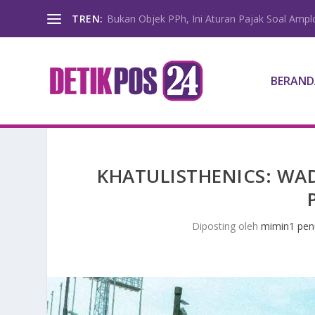
TREN:
Bukan Objek PPh, Ini Aturan Pajak Soal Amp
BERAND
KHATULISTHENICS: WA
Diposting oleh
mimin1 penu