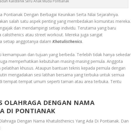
Wadah Kalistenik Seru Anak Muda Pontianak
a Pontianak Dengan Berbagai Keunikan Serta Nilai Sejarahnya.
akan salah satu aspek penting yang membedakan komunitas mereka.
gajak dan mendampingi setiap individu. Terutama yang baru
calisthenics atau street workout. Mereka juga sangat
a setiap anggotanya dalam
Khatulisthenics
.
i kemampuan dan tujuan yang berbeda. Terlebih tidak hanya sekedar
 juga memperhatikan kebutuhan masing-masing pemula. Anggota
n pelatihan khusus. Ataupun bantuan teknis kepada pemula dengan
utin mengadakan sesi latihan bersama yang terbuka untuk semua
an di tempat-tempat umum seperti taman atau area terbuka. Tentu
AS OLAHRAGA DENGAN NAMA
A DI PONTIANAK
Olahraga Dengan Nama Khatulisthenics Yang Ada Di Pontianak
. Dan
: