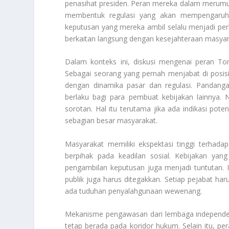
penasihat presiden. Peran mereka dalam merumus
membentuk regulasi yang akan mempengaruhi 
keputusan yang mereka ambil selalu menjadi perha
berkaitan langsung dengan kesejahteraan masyar
Dalam konteks ini, diskusi mengenai peran T
Sebagai seorang yang pernah menjabat di posis
dengan dinamika pasar dan regulasi. Pandangan
berlaku bagi para pembuat kebijakan lainnya. N
sorotan. Hal itu terutama jika ada indikasi poten
sebagian besar masyarakat.
Masyarakat memiliki ekspektasi tinggi terhad
berpihak pada keadilan sosial. Kebijakan yang
pengambilan keputusan juga menjadi tuntutan. In
publik juga harus ditegakkan. Setiap pejabat ha
ada tuduhan penyalahgunaan wewenang.
Mekanisme pengawasan dari lembaga independen 
tetap berada pada koridor hukum. Selain itu, pe