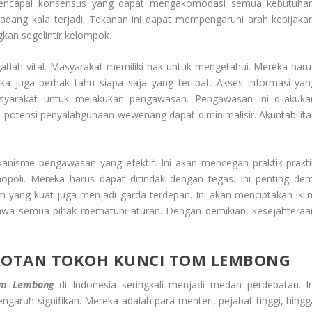
 mencapai konsensus yang dapat mengakomodasi semua kebutuhan
kadang kala terjadi. Tekanan ini dapat mempengaruhi arah kebijakan
an segelintir kelompok.
atlah vital. Masyarakat memiliki hak untuk mengetahui. Mereka haru
 juga berhak tahu siapa saja yang terlibat. Akses informasi yan
syarakat untuk melakukan pengawasan. Pengawasan ini dilakuka
 potensi penyalahgunaan wewenang dapat diminimalisir. Akuntabilita
nisme pengawasan yang efektif. Ini akan mencegah praktik-prakti
nopoli. Mereka harus dapat ditindak dengan tegas. Ini penting dem
 yang kuat juga menjadi garda terdepan. Ini akan menciptakan ikli
ahwa semua pihak mematuhi aturan. Dengan demikian, kesejahteraa
OROTAN TOKOH KUNCI TOM LEMBONG
Tom Lembong
di Indonesia seringkali menjadi medan perdebatan. In
ngaruh signifikan. Mereka adalah para menteri, pejabat tinggi, hingg