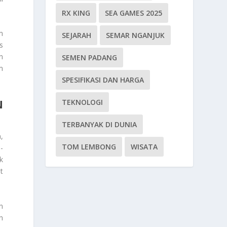
RX KING
SEA GAMES 2025
m
SEJARAH
SEMAR NGANJUK
s
n
SEMEN PADANG
m
SPESIFIKASI DAN HARGA
N
TEKNOLOGI
TERBANYAK DI DUNIA
,
TOM LEMBONG
WISATA
-
k
t
n
h