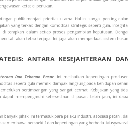
engawasan ketat di perlukan.
ingan publik menjadi prioritas utama. Hal ini sangat penting dala
jakan yang terkait dengan komoditas strategis seperti gula. Integrita
rus di terapkan dalam setiap proses pengambilan keputusan. Denga
erintah akan tetap terjaga. Ini juga akan memperkuat sistem huku
ATEGIS: ANTARA KESEJAHTERAAN DA
ahteraan Dan Tekanan Pasar
. Ini melibatkan kepentingan produsen
ditas seperti gula memiliki dampak langsung pada kehidupan sehari
 memerlukan pertimbangan yang sangat cermat. Kebijakan yang tida
a dapat mempengaruhi ketersediaan di pasar. Lebih jauh, ini dapa
 banyak pihak. Ini termasuk para pelaku industri, asosiasi petani, da
hak membawa perspektif dan kepentingan yang berbeda. Musyawara