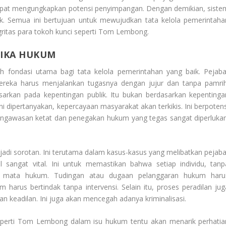
apat mengungkapkan potensi penyimpangan. Dengan demikian, siste
k. Semua ini bertujuan untuk mewujudkan tata kelola pemerintaha
tegritas para tokoh kunci seperti Tom Lembong.
MIKA HUKUM
ah fondasi utama bagi tata kelola pemerintahan yang baik. Pejaba
reka harus menjalankan tugasnya dengan jujur dan tanpa pamrih
arkan pada kepentingan publik. Itu bukan berdasarkan kepentinga
ini dipertanyakan, kepercayaan masyarakat akan terkikis. Ini berpotens
 pengawasan ketat dan penegakan hukum yang tegas sangat diperlukan
jadi sorotan. Ini terutama dalam kasus-kasus yang melibatkan pejaba
 sangat vital. Ini untuk memastikan bahwa setiap individu, tanp
di mata hukum. Tudingan atau dugaan pelanggaran hukum haru
m harus bertindak tanpa intervensi. Selain itu, proses peradilan jug
an keadilan. Ini juga akan mencegah adanya kriminalisasi.
eperti
Tom Lembong
dalam isu hukum tentu akan menarik perhatia