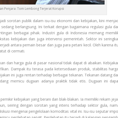
Dan Penjara: Tom Lembong Terjerat Korupsi
jadi sorotan publik dalam isu-isu ekonomi dan kebijakan, kini menjad
 sedang berlangsung. Ini terkait dengan bagaimana regulasi gula da
ntingan berbagai pihak. Industri gula di Indonesia memang memilik
itas kebijakan dan juga intervensi pemerintah. Sektor ini seringkal
erjadi antara pemain besar dan juga para petani kecil. Oleh karena itu
tut di cermati.
 dan harga gula di pasar nasional tidak dapat di abaikan. Kebijaka
ikan. Dampak itu terasa pada ketersediaan produk, stabilitas harga
bijakan ini juga rentan terhadap berbagai tekanan. Tekanan datang dar
kadang memicu dugaan adanya praktik tidak etis. Dugaan ini dapa
 pemikir kebijakan yang berani dan blak-blakan. Ia memiliki rekam jeja
n, seiring dengan sorotan yang intens terhadap sektor gula, nam
diskusi mengenai pengelolaan komoditas vital ini. Isu-isu seputar impo
memicu perdebatan sengit. Perdebatan itu terjadi di kalangan pengambi