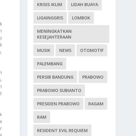
KRISIS IKLIM
LIDAH BUAYA
LIGAINGGRIS
LOMBOK
i
n
MENINGKATKAN
KESEJAHTERAAN
i
i
MUSIK
NEWS
OTOMOTIF
,
PALEMBANG
n
PERSIB BANDUNG
PRABOWO
,
i
PRABOWO SUBIANTO
t
PRESIDEN PRABOWO
RAGAM
k
RAM
a
r
RESIDENT EVIL REQUIEM
l