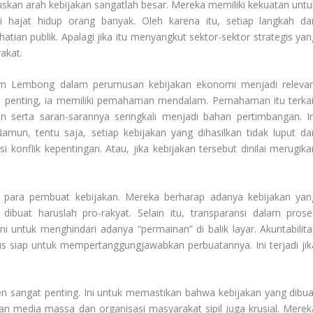
kan arah kebijakan sangatlah besar. Mereka memiliki kekuatan untu
hajat hidup orang banyak. Oleh karena itu, setiap langkah da
tian publik. Apalagi jika itu menyangkut sektor-sektor strategis yan
akat.
om Lembong dalam perumusan kebijakan ekonomi menjadi relevan
i penting, ia memiliki pemahaman mendalam. Pemahaman itu terkai
 serta saran-sarannya seringkali menjadi bahan pertimbangan. In
amun, tentu saja, setiap kebijakan yang dihasilkan tidak luput dar
si konflik kepentingan. Atau, jika kebijakan tersebut dinilai merugika
ap para pembuat kebijakan. Mereka berharap adanya kebijakan yan
 dibuat haruslah pro-rakyat. Selain itu, transparansi dalam prose
i untuk menghindari adanya “permainan” di balik layar. Akuntabilita
rus siap untuk mempertanggungjawabkan perbuatannya. Ini terjadi jik
sangat penting. Ini untuk memastikan bahwa kebijakan yang dibua
ran media massa dan organisasi masyarakat sipil juga krusial. Merek