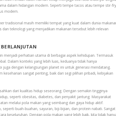
ama dalam hidangan modern. Seperti tempe tacos atau tempe stir-fr
aus modern.
ner tradisional masih memiliki tempat yang kuat dalam dunia makana
 dan teknologi yang menjadikan makanan tersebut lebih relevan
.
EBERLANJUTAN
n menjadi perhatian utama di berbagai aspek kehidupan. Termasuk
lobal. Dalam konteks yang lebih luas, keduanya tidak hanya
pi juga dengan kelangsungan planet ini untuk generasi mendatang.
seharian sangat penting, baik dari segi pilihan pribadi, kebijakan
isahkan dari kualitas hidup seseorang. Dengan semakin tingginya
idup, seperti obesitas, diabetes, dan penyakit jantung. Masyarakat
atan melalui pola makan yang seimbang dan gaya hidup aktif.
seperti buah-buahan, sayuran, biji-bijian, dan protein nabati. Sangat
ra keseluruhan. Dengan pola makan yang lebih baik, kita tidak hany