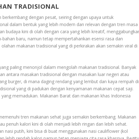
HAN TRADISIONAL
 berkembang dengan pesat, seiring dengan upaya untuk
ional dalam bentuk yang lebih modern dan relevan dengan tren masa
 dan budaya kini di olah dengan cara yang lebih kreatif, menggabungka
-bahan baru, namun tetap mempertahankan esensi rasa dan
 olahan makanan tradisional yang di perkirakan akan semakin viral di
i yang paling menonjol dalam mengolah makanan tradisional. Banyak
an antara masakan tradisional dengan masakan luar negeri atau
ng burger, di mana daging rendang yang lembut dan kaya rempah di
tradisional yang di padukan dengan kenyamanan makanan cepat saji.
te, yang memadukan. Makanan Barat dan makanan khas Indonesia
tuk memenuhi tren makanan sehat juga semakin berkembang. Makanan
 penuh kalori kini di olah menjadi lebih ringan dan lebih sehat.
nasi putih, kini bisa di buat menggunakan nasi cauliflower (kol
an lebih rendah kalori namun tetap menjaga cita rasa khasnya. Begit