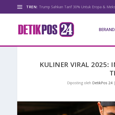
TREN:
Trump Sahkan Tarif 30% Untuk Eropa & Meks
BERAND
KULINER VIRAL 2025:
T
Diposting oleh
DetikPos 24