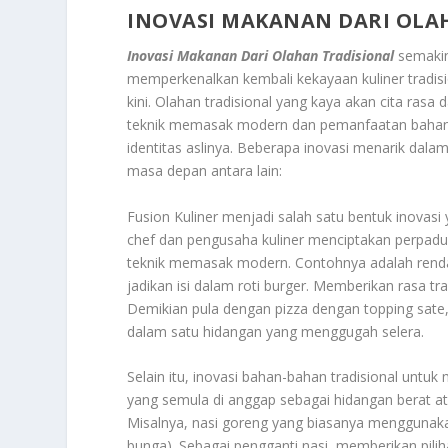
INOVASI MAKANAN DARI OLA
Inovasi Makanan Dari Olahan Tradisional
semakin
memperkenalkan kembali kekayaan kuliner tradis
kini. Olahan tradisional yang kaya akan cita rasa
teknik memasak modern dan pemanfaatan bahan
identitas aslinya. Beberapa inovasi menarik dalam
masa depan antara lain:
Fusion Kuliner menjadi salah satu bentuk inovas
chef dan pengusaha kuliner menciptakan perpadu
teknik memasak modern. Contohnya adalah renda
jadikan isi dalam roti burger. Memberikan rasa 
Demikian pula dengan pizza dengan topping sa
dalam satu hidangan yang menggugah selera.
Selain itu, inovasi bahan-bahan tradisional un
yang semula di anggap sebagai hidangan berat atau
Misalnya, nasi goreng yang biasanya menggunakan 
bunga). Sebagai pengganti nasi, memberikan pilih