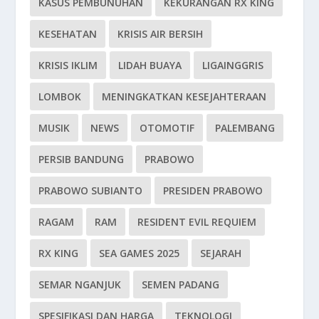
KASUS PEMBUNUHAN
KEKURANGAN RX KING
KESEHATAN
KRISIS AIR BERSIH
KRISIS IKLIM
LIDAH BUAYA
LIGAINGGRIS
LOMBOK
MENINGKATKAN KESEJAHTERAAN
MUSIK
NEWS
OTOMOTIF
PALEMBANG
PERSIB BANDUNG
PRABOWO
PRABOWO SUBIANTO
PRESIDEN PRABOWO
RAGAM
RAM
RESIDENT EVIL REQUIEM
RX KING
SEA GAMES 2025
SEJARAH
SEMAR NGANJUK
SEMEN PADANG
SPESIFIKASI DAN HARGA
TEKNOLOGI