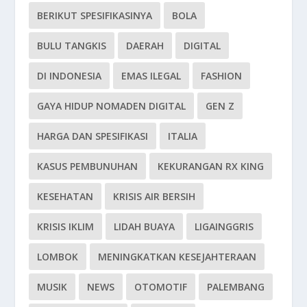
BERIKUT SPESIFIKASINYA
BOLA
BULU TANGKIS
DAERAH
DIGITAL
DI INDONESIA
EMAS ILEGAL
FASHION
GAYA HIDUP NOMADEN DIGITAL
GEN Z
HARGA DAN SPESIFIKASI
ITALIA
KASUS PEMBUNUHAN
KEKURANGAN RX KING
KESEHATAN
KRISIS AIR BERSIH
KRISIS IKLIM
LIDAH BUAYA
LIGAINGGRIS
LOMBOK
MENINGKATKAN KESEJAHTERAAN
MUSIK
NEWS
OTOMOTIF
PALEMBANG