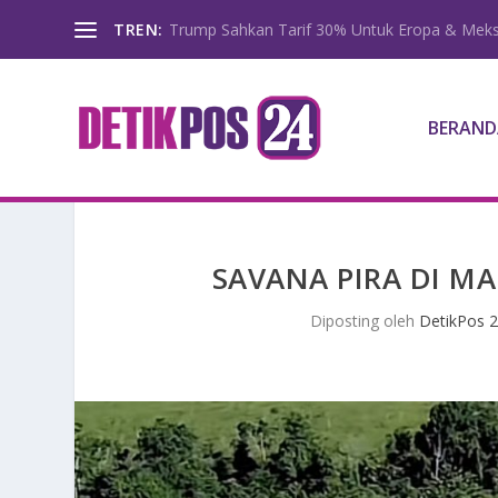
TREN:
Trump Sahkan Tarif 30% Untuk Eropa & Meks
BERAND
SAVANA PIRA DI M
Diposting oleh
DetikPos 