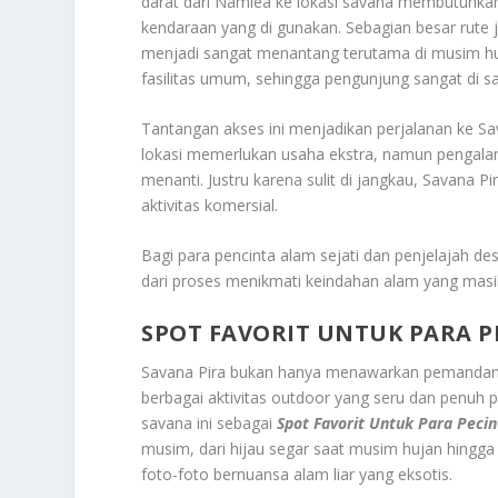
darat dari Namlea ke lokasi savana membutuhkan 
kendaraan yang di gunakan. Sebagian besar rute 
menjadi sangat menantang terutama di musim huja
fasilitas umum, sehingga pengunjung sangat di s
Tantangan akses ini menjadikan perjalanan ke Sa
lokasi memerlukan usaha ekstra, namun pengala
menanti. Justru karena sulit di jangkau, Savana 
aktivitas komersial.
Bagi para pencinta alam sejati dan penjelajah de
dari proses menikmati keindahan alam yang mas
SPOT FAVORIT UNTUK PARA P
Savana Pira bukan hanya menawarkan pemandanga
berbagai aktivitas outdoor yang seru dan penuh
savana ini sebagai
Spot Favorit Untuk Para Pecin
musim, dari hijau segar saat musim hujan hingg
foto-foto bernuansa alam liar yang eksotis.