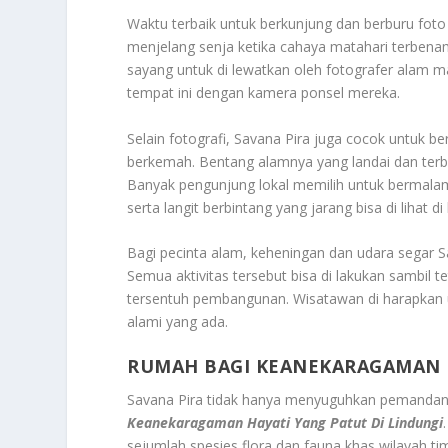
Waktu terbaik untuk berkunjung dan berburu foto 
menjelang senja ketika cahaya matahari terben
sayang untuk di lewatkan oleh fotografer alam 
tempat ini dengan kamera ponsel mereka.
Selain fotografi, Savana Pira juga cocok untuk ber
berkemah. Bentang alamnya yang landai dan ter
Banyak pengunjung lokal memilih untuk bermala
serta langit berbintang yang jarang bisa di lihat d
Bagi pecinta alam, keheningan dan udara segar Sav
Semua aktivitas tersebut bisa di lakukan sambil 
tersentuh pembangunan. Wisatawan di harapkan
alami yang ada.
RUMAH BAGI KEANEKARAGAMAN H
Savana Pira tidak hanya menyuguhkan pemanda
Keanekaragaman Hayati Yang Patut Di Lindungi
sejumlah spesies flora dan fauna khas wilayah t