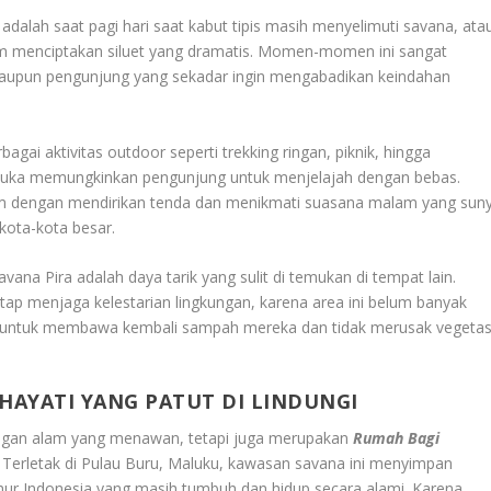
adalah saat pagi hari saat kabut tipis masih menyelimuti savana, ata
am menciptakan siluet yang dramatis. Momen-momen ini sangat
maupun pengunjung yang sekadar ingin mengabadikan keindahan
bagai aktivitas outdoor seperti trekking ringan, piknik, hingga
buka memungkinkan pengunjung untuk menjelajah dengan bebas.
m dengan mendirikan tenda dan menikmati suasana malam yang suny
i kota-kota besar.
ana Pira adalah daya tarik yang sulit di temukan di tempat lain.
tetap menjaga kelestarian lingkungan, karena area ini belum banyak
 untuk membawa kembali sampah mereka dan tidak merusak vegetas
AYATI YANG PATUT DI LINDUNGI
ngan alam yang menawan, tetapi juga merupakan
Rumah Bagi
. Terletak di Pulau Buru, Maluku, kawasan savana ini menyimpan
imur Indonesia yang masih tumbuh dan hidup secara alami. Karena