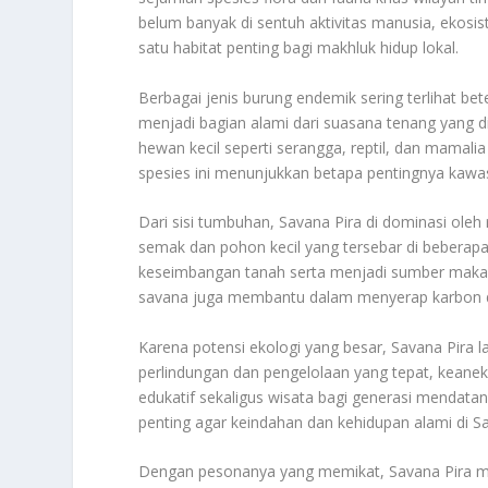
belum banyak di sentuh aktivitas manusia, ekosis
satu habitat penting bagi makhluk hidup lokal.
Berbagai jenis burung endemik sering terlihat b
menjadi bagian alami dari suasana tenang yang di
hewan kecil seperti serangga, reptil, dan mamali
spesies ini menunjukkan betapa pentingnya kawasa
Dari sisi tumbuhan, Savana Pira di dominasi ole
semak dan pohon kecil yang tersebar di beberapa
keseimbangan tanah serta menjadi sumber makanan
savana juga membantu dalam menyerap karbon d
Karena potensi ekologi yang besar, Savana Pira l
perlindungan dan pengelolaan yang tepat, keanek
edukatif sekaligus wisata bagi generasi mendata
penting agar keindahan dan kehidupan alami di Sa
Dengan pesonanya yang memikat, Savana Pira memi