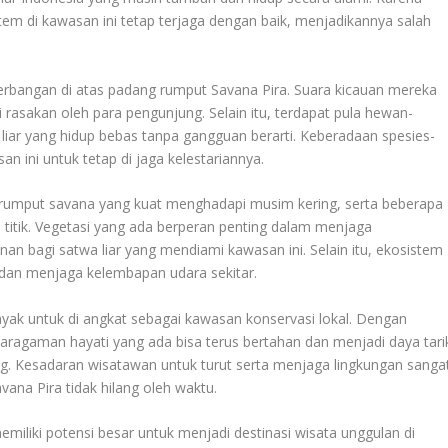
tem di kawasan ini tetap terjaga dengan baik, menjadikannya salah
eterbangan di atas padang rumput Savana Pira. Suara kicauan mereka
 rasakan oleh para pengunjung. Selain itu, terdapat pula hewan-
a liar yang hidup bebas tanpa gangguan berarti. Keberadaan spesies-
n ini untuk tetap di jaga kelestariannya.
h rumput savana yang kuat menghadapi musim kering, serta beberapa
 titik. Vegetasi yang ada berperan penting dalam menjaga
 bagi satwa liar yang mendiami kawasan ini. Selain itu, ekosistem
an menjaga kelembapan udara sekitar.
ayak untuk di angkat sebagai kawasan konservasi lokal. Dengan
aragaman hayati yang ada bisa terus bertahan dan menjadi daya tari
ng. Kesadaran wisatawan untuk turut serta menjaga lingkungan sanga
vana Pira tidak hilang oleh waktu.
liki potensi besar untuk menjadi destinasi wisata unggulan di