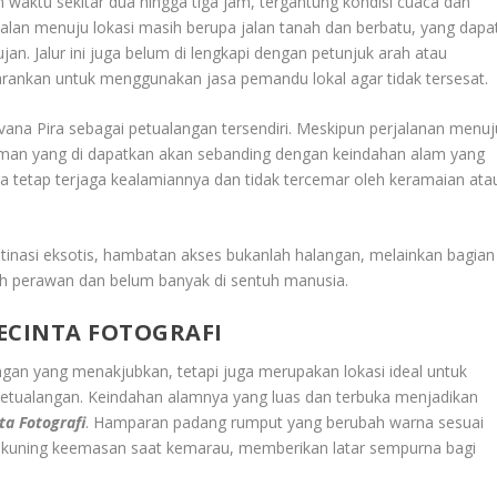
waktu sekitar dua hingga tiga jam, tergantung kondisi cuaca dan
jalan menuju lokasi masih berupa jalan tanah dan berbatu, yang dapa
n. Jalur ini juga belum di lengkapi dengan petunjuk arah atau
arankan untuk menggunakan jasa pemandu lokal agar tidak tersesat.
vana Pira sebagai petualangan tersendiri. Meskipun perjalanan menuj
man yang di dapatkan akan sebanding dengan keindahan alam yang
Pira tetap terjaga kealamiannya dan tidak tercemar oleh keramaian ata
stinasi eksotis, hambatan akses bukanlah halangan, melainkan bagian
ih perawan dan belum banyak di sentuh manusia.
ECINTA FOTOGRAFI
n yang menakjubkan, tetapi juga merupakan lokasi ideal untuk
 petualangan. Keindahan alamnya yang luas dan terbuka menjadikan
ta Fotografi
. Hamparan padang rumput yang berubah warna sesuai
a kuning keemasan saat kemarau, memberikan latar sempurna bagi