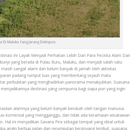
ra Di Maluku Yang Jarang Diekspos
tinasi Ini Layak Menjadi Perhatian Lebih Dari Para Pecinta Alam Da
nyi yang berada di Pulau Buru, Maluku, dan menjadi salah satu
asih sangat alami dan belum banyak di jamah oleh aktivitas
amparan padang rumput luas yang membentang sejauh mata
latar perbukitan yang menghadirkan panorama menakjubkan. Suasana
, menjadikannya destinasi yang sempurna bagi siapa pun yang ingin
 keaslian alamnya yang belum banyak berubah oleh tangan manusia.
tas komersial yang mengganggu, dan tidak ada keramaian wisatawan
r. Hal ini menjadikan Savana Pira sebagai tempat yang ideal untuk
ka angin bertiup pelan dan rerumputan bergoyang lembut, suasana