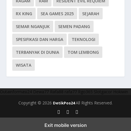
RAGAM
RAM
RESIDENT EVIL REQUIEM
RX KING
SEA GAMES 2025
SEJARAH
SEMAR NGANJUK
SEMEN PADANG
SPESIFIKASI DAN HARGA
TEKNOLOGI
TERBANYAK DI DUNIA
TOM LEMBONG
WISATA
Dutainformasi24
Dewa77
Rafa88
rafa77
Rgo365
Slotgacor
Hokiwin
Copyright © 2026
All Rights Reserved.
DetikPos24
Exit mobile version