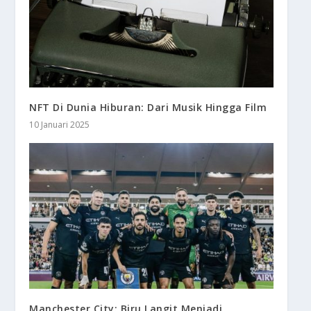
NFT Di Dunia Hiburan: Dari Musik Hingga Film
10 Januari 2025
Manchester City: Biru Langit Menjadi