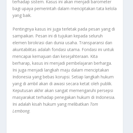
terhadap sistem. Kasus ini akan menjadi barometer
bagi upaya pemerintah dalam menciptakan tata kelola
yang baik.
Pentingnya kasus ini juga terletak pada pesan yang di
sampaikan. Pesan ini di tujukan kepada seluruh
elemen birokrasi dan dunia usaha. Transparansi dan
akuntabilitas adalah fondasi utama. Fondasi ini untuk
mencapai kemajuan dan kesejahteraan. Kita
berharap, kasus ini menjadi pembelajaran berharga.
Ini juga menjadi langkah maju dalam menciptakan
Indonesia yang bebas korupsi. Setiap langkah hukum
yang di ambil akan di awasi secara ketat oleh publik.
Keputusan akhir akan sangat memengaruhi persepsi
masyarakat terhadap penegakan hukum di Indonesia.
Ini adalah kisah hukum yang melibatkan
Tom
Lembong
.