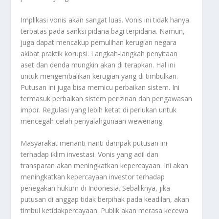
Implikasi vonis akan sangat luas. Vonis ini tidak hanya
terbatas pada sanksi pidana bagi terpidana. Namun,
juga dapat mencakup pemulihan kerugian negara
akibat praktik korupsi. Langkah-langkah penyitaan
aset dan denda mungkin akan di terapkan. Hal ini
untuk mengembalikan kerugian yang di timbulkan.
Putusan ini juga bisa memicu perbaikan sistem. Ini
termasuk perbaikan sistem perizinan dan pengawasan
impor. Regulasi yang lebih ketat di perlukan untuk
mencegah celah penyalahgunaan wewenang.
Masyarakat menanti-nanti dampak putusan ini
terhadap iklim investasi. Vonis yang adil dan
transparan akan meningkatkan kepercayaan. Ini akan
meningkatkan kepercayaan investor terhadap
penegakan hukum di Indonesia. Sebaliknya, jika
putusan di anggap tidak berpihak pada keadilan, akan
timbul ketidakpercayaan. Publik akan merasa kecewa