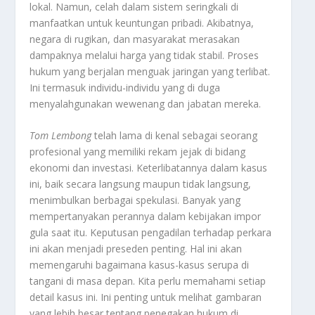
lokal. Namun, celah dalam sistem seringkali di
manfaatkan untuk keuntungan pribadi. Akibatnya,
negara di rugikan, dan masyarakat merasakan
dampaknya melalui harga yang tidak stabil. Proses
hukum yang berjalan menguak jaringan yang terlibat.
Ini termasuk individu-individu yang di duga
menyalahgunakan wewenang dan jabatan mereka.
Tom Lembong
telah lama di kenal sebagai seorang
profesional yang memiliki rekam jejak di bidang
ekonomi dan investasi. Keterlibatannya dalam kasus
ini, baik secara langsung maupun tidak langsung,
menimbulkan berbagai spekulasi. Banyak yang
mempertanyakan perannya dalam kebijakan impor
gula saat itu. Keputusan pengadilan terhadap perkara
ini akan menjadi preseden penting. Hal ini akan
memengaruhi bagaimana kasus-kasus serupa di
tangani di masa depan. Kita perlu memahami setiap
detail kasus ini. Ini penting untuk melihat gambaran
yang lebih besar tentang penegakan hukum di