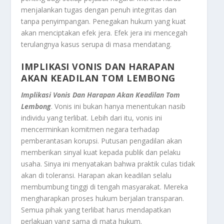
menjalankan tugas dengan penuh integritas dan
tanpa penyimpangan. Penegakan hukum yang kuat
akan menciptakan efek jera. Efek jera ini mencegah
terulangnya kasus serupa di masa mendatang.
IMPLIKASI VONIS DAN HARAPAN
AKAN KEADILAN TOM LEMBONG
Implikasi Vonis Dan Harapan Akan Keadilan Tom
Lembong
. Vonis ini bukan hanya menentukan nasib
individu yang terlibat. Lebih dari itu, vonis ini
mencerminkan komitmen negara terhadap
pemberantasan korupsi. Putusan pengadilan akan
memberikan sinyal kuat kepada publik dan pelaku
usaha. Sinya ini menyatakan bahwa praktik culas tidak
akan di toleransi. Harapan akan keadilan selalu
membumbung tinggi di tengah masyarakat. Mereka
mengharapkan proses hukum berjalan transparan.
Semua pihak yang terlibat harus mendapatkan
perlakuan yang sama di mata hukum.