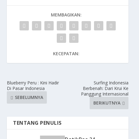
MEMBAGIKAN:
KECEPATAN:
Blueberry Peru : Kini Hadir
Surfing Indonesia
Di Pasar Indonesia
Berbenah: Dari Krui Ke
Panggung Internasional
SEBELUMNYA
BERIKUTNYA
TENTANG PENULIS