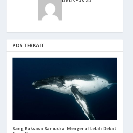
DetikPos 24
POS TERKAIT
Sang Raksasa Samudra: Mengenal Lebih Dekat