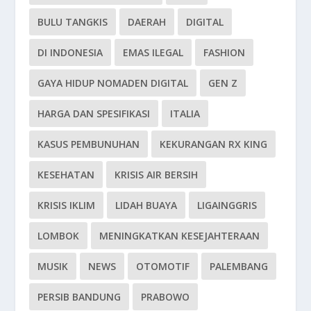
BULU TANGKIS
DAERAH
DIGITAL
DI INDONESIA
EMAS ILEGAL
FASHION
GAYA HIDUP NOMADEN DIGITAL
GEN Z
HARGA DAN SPESIFIKASI
ITALIA
KASUS PEMBUNUHAN
KEKURANGAN RX KING
KESEHATAN
KRISIS AIR BERSIH
KRISIS IKLIM
LIDAH BUAYA
LIGAINGGRIS
LOMBOK
MENINGKATKAN KESEJAHTERAAN
MUSIK
NEWS
OTOMOTIF
PALEMBANG
PERSIB BANDUNG
PRABOWO