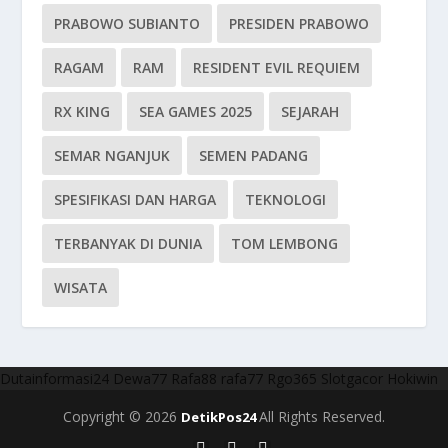
PRABOWO SUBIANTO
PRESIDEN PRABOWO
RAGAM
RAM
RESIDENT EVIL REQUIEM
RX KING
SEA GAMES 2025
SEJARAH
SEMAR NGANJUK
SEMEN PADANG
SPESIFIKASI DAN HARGA
TEKNOLOGI
TERBANYAK DI DUNIA
TOM LEMBONG
WISATA
Dutainformasi24
Dewa77
Rafa88
rafa77
Rgo365
Slotgacor
Hokiwin
Copyright © 2026
All Rights Reserved.
DetikPos24