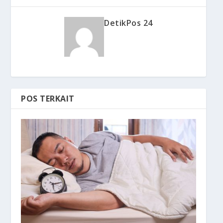
DetikPos 24
POS TERKAIT