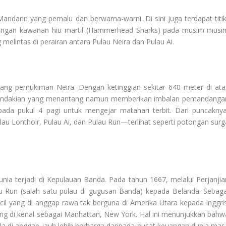
andarin yang pemalu dan berwarna-warni. Di sini juga terdapat titik
ngan kawanan hiu martil (
Hammerhead Sharks
) pada musim-musi
melintas di perairan antara Pulau Neira dan Pulau Ai.
ang pemukiman Neira. Dengan ketinggian sekitar 640 meter di ata
 pendakian yang menantang namun memberikan imbalan pemandanga
 pada pukul 4 pagi untuk mengejar matahari terbit. Dari puncaknya
 Lonthoir, Pulau Ai, dan Pulau Run—terlihat seperti potongan surg
unia terjadi di Kepulauan Banda. Pada tahun 1667, melalui Perjanjia
u Run (salah satu pulau di gugusan Banda) kepada Belanda. Sebaga
il yang di anggap rawa tak berguna di Amerika Utara kepada Inggris
g di kenal sebagai Manhattan, New York. Hal ini menunjukkan bahw
ala di anggap jauh lebih berharga daripada pusat keuangan dunia mas