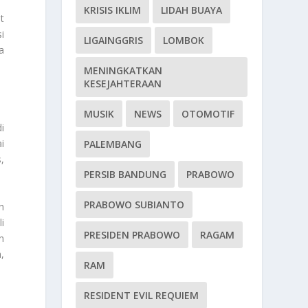
KRISIS IKLIM
LIDAH BUAYA
t
i
LIGAINGGRIS
LOMBOK
a
MENINGKATKAN
KESEJAHTERAAN
MUSIK
NEWS
OTOMOTIF
i
i
PALEMBANG
,
PERSIB BANDUNG
PRABOWO
PRABOWO SUBIANTO
h
i
PRESIDEN PRABOWO
RAGAM
n
,
RAM
RESIDENT EVIL REQUIEM