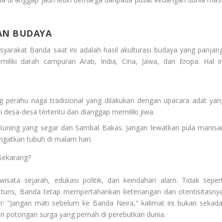
AN BUDAYA
yarakat Banda saat ini adalah hasil akulturasi budaya yang panjang
liki darah campuran Arab, India, Cina, Jawa, dan Eropa. Hal in
ng perahu naga tradisional yang dilakukan dengan upacara adat yan
i desa-desa tertentu dan dianggap memiliki jiwa.
 Kuning yang segar dan Sambal Bakas. Jangan lewatkan pula manisa
gatkan tubuh di malam hari.
Sekarang?
sata sejarah, edukasi politik, dan keindahan alam. Tidak sepert
h turis, Banda tetap mempertahankan ketenangan dan otentisitasnya
ir:
“Jangan mati sebelum ke Banda Neira,”
kalimat ini bukan sekada
n potongan surga yang pernah di perebutkan dunia.