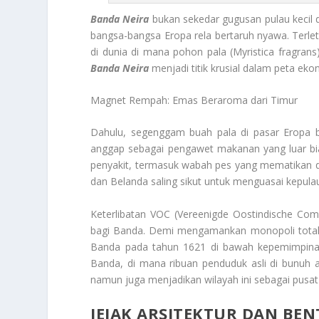
Banda Neira
bukan sekedar gugusan pulau kecil 
bangsa-bangsa Eropa rela bertaruh nyawa. Terlet
di dunia di mana pohon pala (
Myristica fragrans
Banda Neira
menjadi titik krusial dalam peta eko
Magnet Rempah: Emas Beraroma dari Timur
Dahulu, segenggam buah pala di pasar Eropa be
anggap sebagai pengawet makanan yang luar bia
penyakit, termasuk wabah pes yang mematikan di 
dan Belanda saling sikut untuk menguasai kepulau
Keterlibatan VOC (
Vereenigde Oostindische Com
bagi Banda. Demi mengamankan monopoli total,
Banda pada tahun 1621 di bawah kepemimpinan 
Banda, di mana ribuan penduduk asli di bunuh 
namun juga menjadikan wilayah ini sebagai pusat 
JEJAK ARSITEKTUR DAN BE