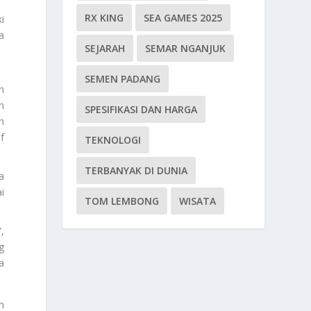
RX KING
SEA GAMES 2025
i
a
SEJARAH
SEMAR NGANJUK
SEMEN PADANG
h
n
SPESIFIKASI DAN HARGA
n
f
TEKNOLOGI
TERBANYAK DI DUNIA
a
i
TOM LEMBONG
WISATA
,
g
a
h