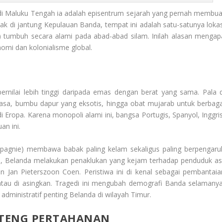
di Maluku Tengah ia adalah episentrum sejarah yang pernah membua
ak di jantung Kepulauan Banda, tempat ini adalah satu-satunya lokas
) tumbuh secara alami pada abad-abad silam. Inilah alasan mengap
nomi dan kolonialisme global.
rnilai lebih tinggi daripada emas dengan berat yang sama. Pala d
sa, bumbu dapur yang eksotis, hingga obat mujarab untuk berbaga
Eropa. Karena monopoli alami ini, bangsa Portugis, Spanyol, Inggris
an ini.
pagnie
) membawa babak paling kelam sekaligus paling berpengaru
 Belanda melakukan penaklukan yang kejam terhadap penduduk asl
Jan Pieterszoon Coen. Peristiwa ini di kenal sebagai pembantaia
atau di asingkan. Tragedi ini mengubah demografi Banda selamanya
administratif penting Belanda di wilayah Timur.
NTENG PERTAHANAN