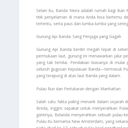
Selain itu, Banda Neira adalah rumah bagi Ikan M
titik penyelaman di mana Anda bisa bertemu de
tertentu, serta paus dan lumba-lumba yang sering 
Gunung Api Banda: Sang Penjaga yang Gagah
Gunung Api Banda berdiri megah tepat di seber
permukaan laut, gunung ini menawarkan jalur
yang tak ternilai. Pendakian biasanya di mulai
seluruh gugusan Kepulauan Banda—termasuk Pulau
yang terapung di atas laut Banda yang dalam.
Pulau Run dan Pertukaran dengan Manhattan
Salah satu fakta paling menarik dalam sejarah d
Breda, Inggris sepakat untuk menyerahkan Pula
gantinya, Belanda menyerahkan sebuah pulau kec
Pulau itu bernama New Amsterdam, yang sekaran
pada abad ke-17, sebuah pulau kecil penghasil p