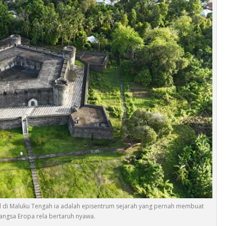
l di Maluku Tengah ia adalah episentrum sejarah yang pernah membuat
ngsa Eropa rela bertaruh nyawa.