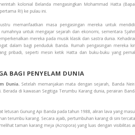
merintah kolonial Belanda mengasingkan Mohammad Hatta (Bapa
ertama RI) ke pulau ini.
ir justru memanfaatkan masa pengasingan mereka untuk mendidi
i rumahnya untuk mengajar sejarah dan ekonomi, sementara Sjahri
emperkenalkan mereka pada musik klasik dan sastra dunia. Kehadira
sangat dalam bagi penduduk Banda. Rumah pengasingan mereka kin
 pribadi, seperti mesin ketik Hatta dan buku-buku yang perna
GA BAGI PENYELAM DUNIA
am Dunia.
Setelah memanjakan mata dengan sejarah, Banda Neir
i. Berada di kawasan Segitiga Terumbu Karang dunia, perairan Band
at letusan Gunung Api Banda pada tahun 1988, aliran lava yang masu
an terumbu karang. Secara ajaib, pertumbuhan karang di sini tercata
 melihat taman karang meja (
Acropora
) yang luas dengan visibilitas a