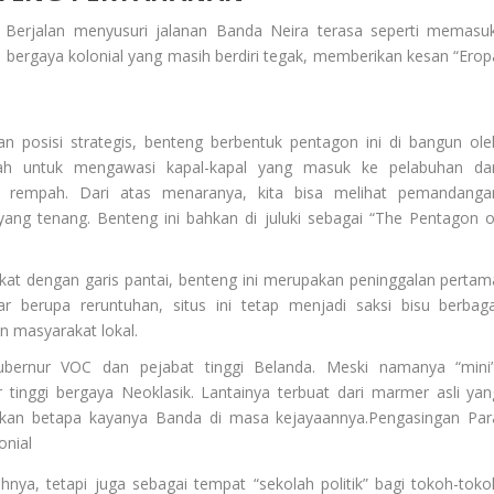
Berjalan menyusuri jalanan Banda Neira terasa seperti memasuk
 bergaya kolonial yang masih berdiri tegak, memberikan kesan “Erop
an posisi strategis, benteng berbentuk pentagon ini di bangun ole
lah untuk mengawasi kapal-kapal yang masuk ke pelabuhan da
n rempah. Dari atas menaranya, kita bisa melihat pemandanga
yang tenang. Benteng ini bahkan di juluki sebagai “The Pentagon o
kat dengan garis pantai, benteng ini merupakan peninggalan pertam
r berupa reruntuhan, situs ini tetap menjadi saksi bisu berbaga
n masyarakat lokal.
bernur VOC dan pejabat tinggi Belanda. Meski namanya “mini”
r tinggi bergaya Neoklasik. Lantainya terbuat dari marmer asli yan
nkan betapa kayanya Banda di masa kejayaannya.Pengasingan Par
onial
nya, tetapi juga sebagai tempat “sekolah politik” bagi tokoh-toko