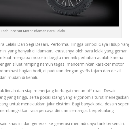
Disebut-sebut Motor Idaman Para Lelaki
a Lelaki Dari Segi Desain, Performa, Hingga Simbol Gaya Hidup Yan
 mini yang banyak di idamkan, khususnya oleh para lelaki yang gemar
an kuat mengapa motor ini begitu menarik perhatian adalah karena
l dengan siluet ramping namun tegas, mencerminkan karakter motor
ndominasi bagian bodi, di padukan dengan grafis tajam dan detail
dan mudah di kenali.
lincah dan siap menerjang berbagai medan off-road. Desain
ng yang tinggi, serta posisi stang yang ergonomis turut menegaskan
cang untuk menaklukkan jalur ekstrim. Bagi banyak pria, desain sepert
ga membangkitkan rasa percaya diri dan semangat berpetualang.
khas ini dari generasi ke generasi menjadi daya tarik tersendiri.