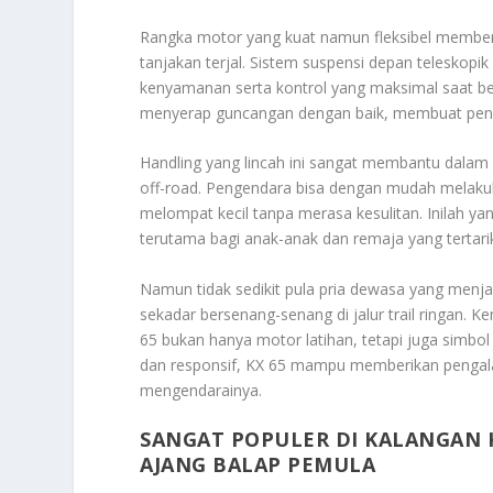
Rangka motor yang kuat namun fleksibel memberik
tanjakan terjal. Sistem suspensi depan teleskop
kenyamanan serta kontrol yang maksimal saat be
menyerap guncangan dengan baik, membuat pengend
Handling yang lincah ini sangat membantu dalam
off-road. Pengendara bisa dengan mudah melakuk
melompat kecil tanpa merasa kesulitan. Inilah y
terutama bagi anak-anak dan remaja yang tertar
Namun tidak sedikit pula pria dewasa yang menjad
sekadar bersenang-senang di jalur trail ringan.
65 bukan hanya motor latihan, tetapi juga simb
dan responsif, KX 65 mampu memberikan pengal
mengendarainya.
SANGAT POPULER DI KALANGAN
AJANG BALAP PEMULA