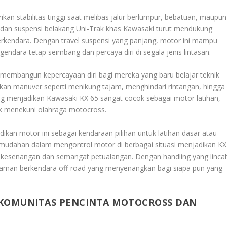
an stabilitas tinggi saat melibas jalur berlumpur, bebatuan, maupun
ik dan suspensi belakang Uni-Trak khas Kawasaki turut mendukung
rkendara. Dengan travel suspensi yang panjang, motor ini mampu
ara tetap seimbang dan percaya diri di segala jenis lintasan.
 membangun kepercayaan diri bagi mereka yang baru belajar teknik
an manuver seperti menikung tajam, menghindari rintangan, hingga
ang menjadikan Kawasaki KX 65 sangat cocok sebagai motor latihan,
ik menekuni olahraga motocross.
ikan motor ini sebagai kendaraan pilihan untuk latihan dasar atau
 Kemudahan dalam mengontrol motor di berbagai situasi menjadikan KX
ol kesenangan dan semangat petualangan. Dengan handling yang linca
aman berkendara off-road yang menyenangkan bagi siapa pun yang
 KOMUNITAS PENCINTA MOTOCROSS DAN