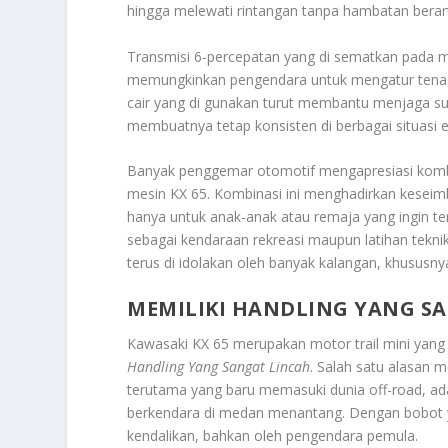
hingga melewati rintangan tanpa hambatan berart
Transmisi 6-percepatan yang di sematkan pada m
memungkinkan pengendara untuk mengatur tenaga s
cair yang di gunakan turut membantu menjaga suhu
membuatnya tetap konsisten di berbagai situasi 
Banyak penggemar otomotif mengapresiasi kombin
mesin KX 65. Kombinasi ini menghadirkan keseim
hanya untuk anak-anak atau remaja yang ingin te
sebagai kendaraan rekreasi maupun latihan teknik
terus di idolakan oleh banyak kalangan, khususny
MEMILIKI HANDLING YANG S
Kawasaki KX 65 merupakan motor trail mini yang
Handling Yang Sangat Lincah
. Salah satu alasan 
terutama yang baru memasuki dunia off-road, ad
berkendara di medan menantang. Dengan bobot y
kendalikan, bahkan oleh pengendara pemula.