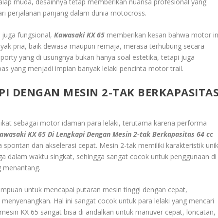
alap muda, desainnya tetap memberikan nuansa profesional yang
dari perjalanan panjang dalam dunia motocross.
 juga fungsional,
Kawasaki KX 65
memberikan kesan bahwa motor in
anyak pria, baik dewasa maupun remaja, merasa terhubung secara
porty yang di usungnya bukan hanya soal estetika, tetapi juga
 yang menjadi impian banyak lelaki pencinta motor trail.
PI DENGAN MESIN 2-TAK BERKAPASITA
at sebagai motor idaman para lelaki, terutama karena performa
awasaki KX 65 Di Lengkapi Dengan Mesin 2-tak Berkapasitas 64 cc
pontan dan akselerasi cepat. Mesin 2-tak memiliki karakteristik unik
ga dalam waktu singkat, sehingga sangat cocok untuk penggunaan di
g menantang.
mampuan untuk mencapai putaran mesin tinggi dengan cepat,
menyenangkan. Hal ini sangat cocok untuk para lelaki yang mencari
mesin KX 65 sangat bisa di andalkan untuk manuver cepat, loncatan,