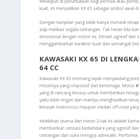
Meskipun di peruntukkan bagi pemula atau pemb
kuat. Ini menjadikan KX 65 sebagai simbol awal 
Dengan tampilan yang tidak hanya menarik tetapi
siap melibas segala tantangan. Tak heran bila b
emosional dengan motor ini. Desain agresif dan s
menggambarkan karakter kuat dan semangat bebas
KAWASAKI KX 65 DI LENGKA
64 CC
Kawasaki KX 65 memang layak menyandang predik
mesinnya yang responsif dan bertenaga. Motor
K
yang di rancang khusus untuk memberikan tenaga s
yaitu lebih ringan dan mampu menghasilkan tena
lintasan motocross maupun medan off-road yan
Kelebihan utama dari mesin 2-tak ini adalah ke
memberikan sensasi berkendara yang agresif dan 
tantangan dan suka menguji adrenalin. Performa 