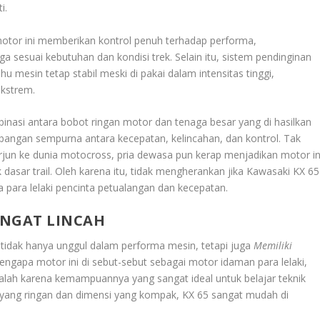
i.
otor ini memberikan kontrol penuh terhadap performa,
esuai kebutuhan dan kondisi trek. Selain itu, sistem pendinginan
 mesin tetap stabil meski di pakai dalam intensitas tinggi,
ekstrem.
asi antara bobot ringan motor dan tenaga besar yang di hasilkan
bangan sempurna antara kecepatan, kelincahan, dan kontrol. Tak
rjun ke dunia motocross, pria dewasa pun kerap menjadikan motor in
 dasar trail. Oleh karena itu, tidak mengherankan jika Kawasaki KX 65
a para lelaki pencinta petualangan dan kecepatan.
ANGAT LINCAH
 tidak hanya unggul dalam performa mesin, tetapi juga
Memiliki
mengapa motor ini di sebut-sebut sebagai motor idaman para lelaki,
alah karena kemampuannya yang sangat ideal untuk belajar teknik
ang ringan dan dimensi yang kompak, KX 65 sangat mudah di