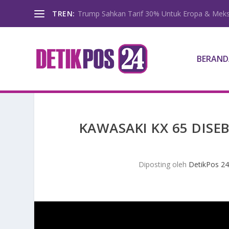
TREN:
Trump Sahkan Tarif 30% Untuk Eropa & Meks
BERAND
KAWASAKI KX 65 DIS
Diposting oleh
DetikPos 2