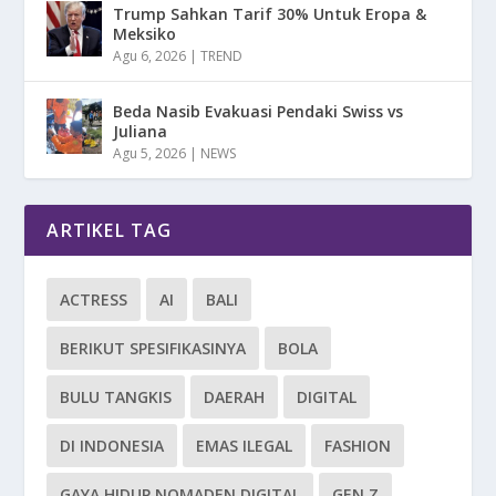
Trump Sahkan Tarif 30% Untuk Eropa &
Meksiko
Agu 6, 2026
|
TREND
Beda Nasib Evakuasi Pendaki Swiss vs
Juliana
Agu 5, 2026
|
NEWS
ARTIKEL TAG
ACTRESS
AI
BALI
BERIKUT SPESIFIKASINYA
BOLA
BULU TANGKIS
DAERAH
DIGITAL
DI INDONESIA
EMAS ILEGAL
FASHION
GAYA HIDUP NOMADEN DIGITAL
GEN Z