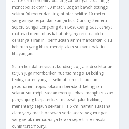
Air terjun ini memiliki dua tingkat, dengan total tinggi
mencapai sekitar 100 meter. Bagian bawah setinggi
sekitar 90 meter dan tingkat atas sekitar 10 meter—
yang airnya terjun dari sungai hulu Gunung Semeru
seperti Sungai Lengkong dan Besukbang
.
Saat cahaya
matahari menembus kabut air yang tercipta oleh
derasnya aliran ini, permukaan air memancarkan kilau
kebiruan yang khas, menciptakan suasana bak tirai
khayangan.
Selain keindahan visual, kondisi geografis di sekitar air
terjun juga memberikan nuansa magis. Di kelilingi
tebing curam yang terselimuti lumut hijau dan
pepohonan tropis, lokasi ini berada di ketinggian
sekitar 500 mdpl
.
Medan menuju lokasi mengharuskan
pengunjung berjalan kaki melewati jalur trekking
menantang sejauh sekitar 1–1,5 km, namun suasana
alam yang masih perawan serta udara pegunungan
yang sejuk membuatnya terasa seperti memasuki
dunia tersembunyi
.