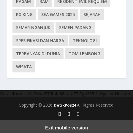
RAGAM
RAM
RESIDENT EVIL REQUIEM
RX KING
SEA GAMES 2025
SEJARAH
SEMAR NGANJUK
SEMEN PADANG
SPESIFIKASI DAN HARGA
TEKNOLOGI
TERBANYAK DI DUNIA
TOM LEMBONG
WISATA
Dutainformasi24
Dewa77
Rafa88
rafa77
Rgo365
Slotgacor
Hokiwin
Copyright © 2026
All Rights Reserved.
DetikPos24
Exit mobile version