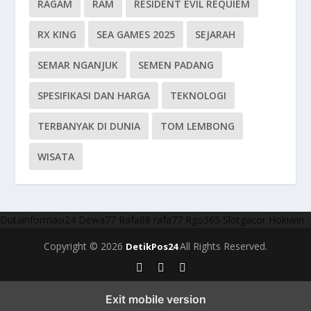
RAGAM
RAM
RESIDENT EVIL REQUIEM
RX KING
SEA GAMES 2025
SEJARAH
SEMAR NGANJUK
SEMEN PADANG
SPESIFIKASI DAN HARGA
TEKNOLOGI
TERBANYAK DI DUNIA
TOM LEMBONG
WISATA
Dutainformasi24
Dewa77
Rafa88
rafa77
Rgo365
Slotgacor
Hokiwin
Copyright © 2026
All Rights Reserved.
DetikPos24
Exit mobile version