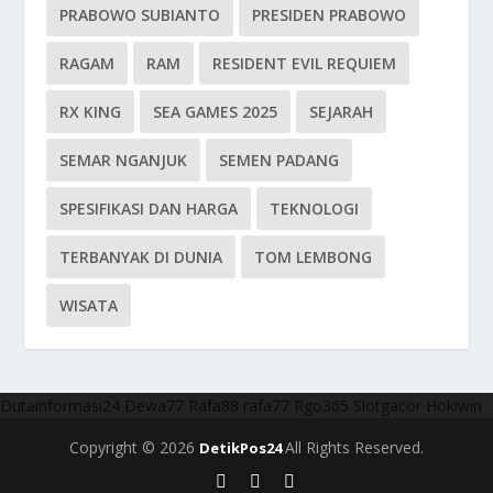
PRABOWO SUBIANTO
PRESIDEN PRABOWO
RAGAM
RAM
RESIDENT EVIL REQUIEM
RX KING
SEA GAMES 2025
SEJARAH
SEMAR NGANJUK
SEMEN PADANG
SPESIFIKASI DAN HARGA
TEKNOLOGI
TERBANYAK DI DUNIA
TOM LEMBONG
WISATA
Dutainformasi24
Dewa77
Rafa88
rafa77
Rgo365
Slotgacor
Hokiwin
Copyright © 2026
All Rights Reserved.
DetikPos24