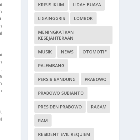
i
KRISIS IKLIM
LIDAH BUAYA
n
LIGAINGGRIS
LOMBOK
.
n
MENINGKATKAN
i
KESEJAHTERAAN
MUSIK
NEWS
OTOMOTIF
i
h
PALEMBANG
,
a
PERSIB BANDUNG
PRABOWO
n
n
PRABOWO SUBIANTO
PRESIDEN PRABOWO
RAGAM
t
i
RAM
RESIDENT EVIL REQUIEM