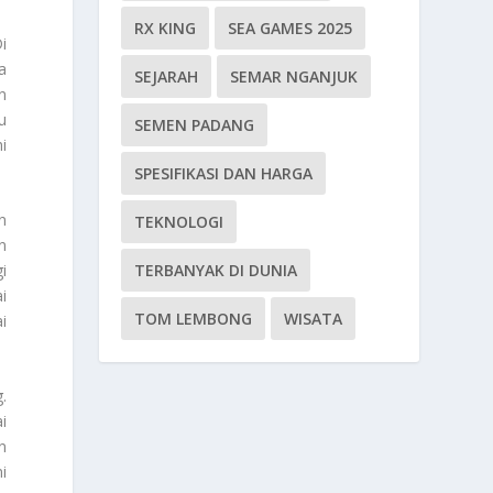
RX KING
SEA GAMES 2025
i
a
SEJARAH
SEMAR NGANJUK
n
u
SEMEN PADANG
i
SPESIFIKASI DAN HARGA
n
TEKNOLOGI
n
TERBANYAK DI DUNIA
i
i
TOM LEMBONG
WISATA
i
.
i
n
i