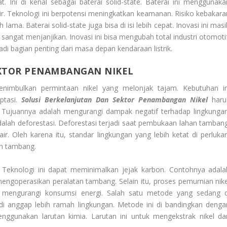
dat. Ini di kenal sebagai baterai solid-state. Baterai ini menggunaka
t cair. Teknologi ini berpotensi meningkatkan keamanan. Risiko kebakar
h lama. Baterai solid-state juga bisa di isi lebih cepat. Inovasi ini mas
gat menjanjikan. Inovasi ini bisa mengubah total industri otomotif
adi bagian penting dari masa depan kendaraan listrik.
EKTOR PENAMBANGAN NIKEL
enimbulkan permintaan nikel yang melonjak tajam. Kebutuhan in
ptasi.
Solusi Berkelanjutan Dan Sektor Penambangan Nikel
haru
n. Tujuannya adalah mengurangi dampak negatif terhadap lingkungan
dalah deforestasi. Deforestasi terjadi saat pembukaan lahan tambang
ir. Oleh karena itu, standar lingkungan yang lebih ketat di perlukan
an tambang.
. Teknologi ini dapat meminimalkan jejak karbon. Contohnya adala
mengoperasikan peralatan tambang. Selain itu, proses pemurnian nike
isa mengurangi konsumsi energi. Salah satu metode yang sedang d
di anggap lebih ramah lingkungan. Metode ini di bandingkan denga
enggunakan larutan kimia. Larutan ini untuk mengekstrak nikel dar