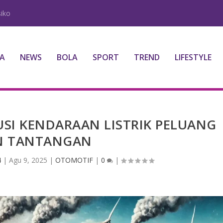
iko
A
NEWS
BOLA
SPORT
TREND
LIFESTYLE
USI KENDARAAN LISTRIK PELUANG
N TANTANGAN
4
|
Agu 9, 2025
|
OTOMOTIF
|
0
|