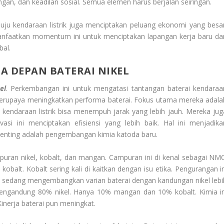
ngan, dan keadilan sosial. Semua elemen harus berjalan seiringan.
u kendaraan listrik juga menciptakan peluang ekonomi yang besar
anfaatkan momentum ini untuk menciptakan lapangan kerja baru da
bal.
A DEPAN BATERAI NIKEL
el
. Perkembangan ini untuk mengatasi tantangan baterai kendaraa
ka berupaya meningkatkan performa baterai. Fokus utama mereka adala
kendaraan listrik bisa menempuh jarak yang lebih jauh. Mereka jug
si ini menciptakan efisiensi yang lebih baik. Hal ini menjadika
si penting adalah pengembangan kimia katoda baru.
puran nikel, kobalt, dan mangan. Campuran ini di kenal sebagai NMC
lt. Kobalt sering kali di kaitkan dengan isu etika. Pengurangan in
sedang mengembangkan varian baterai dengan kandungan nikel lebi
mengandung 80% nikel. Hanya 10% mangan dan 10% kobalt. Kimia in
inerja baterai pun meningkat.