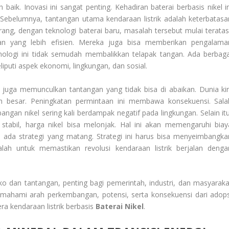
 baik. Inovasi ini sangat penting. Kehadiran baterai berbasis nikel in
 Sebelumnya, tantangan utama kendaraan listrik adalah keterbatasa
ng, dengan teknologi baterai baru, masalah tersebut mulai teratasi
an yang lebih efisien. Mereka juga bisa memberikan pengalama
nologi ini tidak semudah membalikkan telapak tangan. Ada berbaga
liputi aspek ekonomi, lingkungan, dan sosial.
ga memunculkan tantangan yang tidak bisa di abaikan. Dunia kin
 besar. Peningkatan permintaan ini membawa konsekuensi. Sala
ngan nikel sering kali berdampak negatif pada lingkungan. Selain itu
stabil, harga nikel bisa melonjak. Hal ini akan memengaruhi biay
rlu ada strategi yang matang. Strategi ini harus bisa menyeimbangka
lah untuk memastikan revolusi kendaraan listrik berjalan denga
ko dan tantangan, penting bagi pemerintah, industri, dan masyaraka
mahami arah perkembangan, potensi, serta konsekuensi dari adops
ra kendaraan listrik berbasis
Baterai Nikel
.