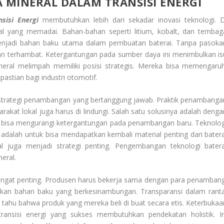
A MINERAL DALAM TRANSISI ENERGI
nsisi Energi
membutuhkan lebih dari sekadar inovasi teknologi. D
al yang memadai. Bahan-bahan seperti litium, kobalt, dan tembag
 menjadi bahan baku utama dalam pembuatan baterai. Tanpa pasoka
akan terhambat. Ketergantungan pada sumber daya ini menimbulkan is
eral melimpah memiliki posisi strategis. Mereka bisa memengaruh
pastian bagi industri otomotif.
strategi penambangan yang bertanggung jawab. Praktik penambanga
rakat lokal juga harus di lindungi. Salah satu solusinya adalah denga
ng bisa mengurangi ketergantungan pada penambangan baru. Teknolog
adalah untuk bisa mendapatkan kembali material penting dari batera
rial juga menjadi strategi penting. Pengembangan teknologi batera
neral.
ngat penting. Produsen harus bekerja sama dengan para penambang
okan bahan baku yang berkesinambungan. Transparansi dalam ranta
 tahu bahwa produk yang mereka beli di buat secara etis. Keterbukaa
ransisi energi yang sukses membutuhkan pendekatan holistik. In