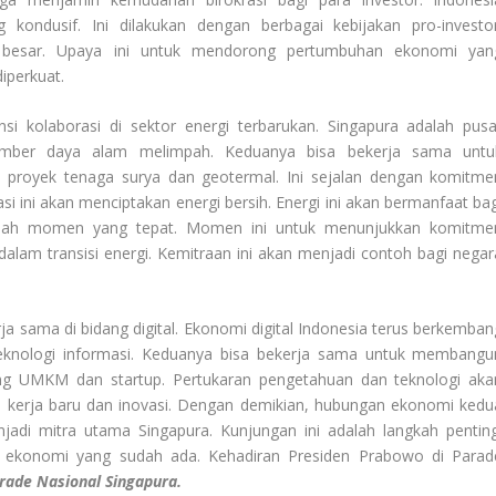
 kondusif. Ini dilakukan dengan berbagai kebijakan pro-investor
a besar. Upaya ini untuk mendorong pertumbuhan ekonomi yan
diperkuat.
i kolaborasi di sektor energi terbarukan. Singapura adalah pusa
sumber daya alam melimpah. Keduanya bisa bekerja sama untu
 proyek tenaga surya dan geotermal. Ini sejalan dengan komitme
si ini akan menciptakan energi bersih. Energi ini akan bermanfaat bag
dalah momen yang tepat. Momen ini untuk menunjukkan komitme
alam transisi energi. Kemitraan ini akan menjadi contoh bagi negar
a sama di bidang digital. Ekonomi digital Indonesia terus berkemban
teknologi informasi. Keduanya bisa bekerja sama untuk membangu
ung UMKM dan startup. Pertukaran pengetahuan dan teknologi aka
an kerja baru dan inovasi. Dengan demikian, hubungan ekonomi kedu
jadi mitra utama Singapura. Kunjungan ini adalah langkah penting
 ekonomi yang sudah ada. Kehadiran Presiden Prabowo di Parad
ade Nasional Singapura.