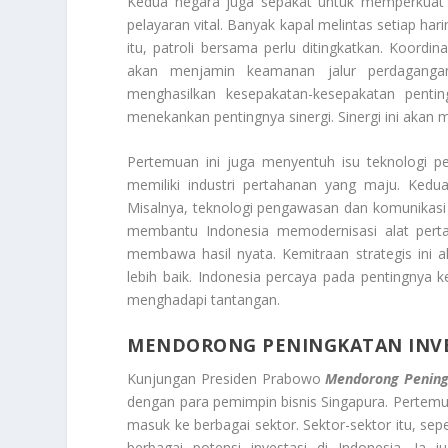
Kedua negara juga sepakat untuk memperkuat k
pelayaran vital. Banyak kapal melintas setiap h
itu, patroli bersama perlu ditingkatkan. Koordi
akan menjamin keamanan jalur perdagangan
menghasilkan kesepakatan-kesepakatan pentin
menekankan pentingnya sinergi. Sinergi ini akan
Pertemuan ini juga menyentuh isu teknologi pe
memiliki industri pertahanan yang maju. Ked
Misalnya, teknologi pengawasan dan komunikasi m
membantu Indonesia memodernisasi alat perta
membawa hasil nyata. Kemitraan strategis ini 
lebih baik. Indonesia percaya pada pentingnya
menghadapi tantangan.
MENDORONG PENINGKATAN INVE
Kunjungan Presiden Prabowo
Mendorong Pening
dengan para pemimpin bisnis Singapura. Pertemuan
masuk ke berbagai sektor. Sektor-sektor itu, sep
berbagai potensi investasi di Indonesia. Ia 