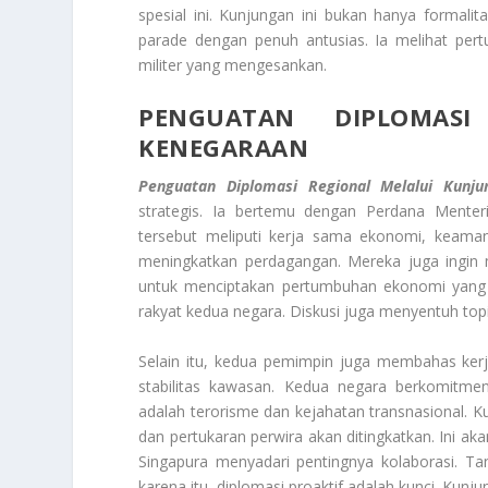
spesial ini. Kunjungan ini bukan hanya formali
parade dengan penuh antusias. Ia melihat pert
militer yang mengesankan.
PENGUATAN DIPLOMASI
KENEGARAAN
Penguatan Diplomasi Regional Melalui Kunj
strategis. Ia bertemu dengan Perdana Menteri
tersebut meliputi kerja sama ekonomi, keaman
meningkatkan perdagangan. Mereka juga ingin 
untuk menciptakan pertumbuhan ekonomi yang i
rakyat kedua negara. Diskusi juga menyentuh topi
Selain itu, kedua pemimpin juga membahas ker
stabilitas kawasan. Kedua negara berkomitm
adalah terorisme dan kejahatan transnasional. K
dan pertukaran perwira akan ditingkatkan. Ini a
Singapura menyadari pentingnya kolaborasi. Ta
karena itu, diplomasi proaktif adalah kunci. Kunju