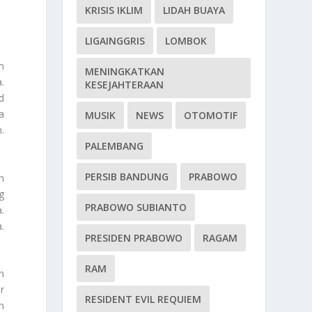
KRISIS IKLIM
LIDAH BUAYA
LIGAINGGRIS
LOMBOK
m
MENINGKATKAN
.
KESEJAHTERAAN
d
a
MUSIK
NEWS
OTOMOTIF
.
PALEMBANG
PERSIB BANDUNG
PRABOWO
h
g
PRABOWO SUBIANTO
.
.
PRESIDEN PRABOWO
RAGAM
RAM
n
r
RESIDENT EVIL REQUIEM
n