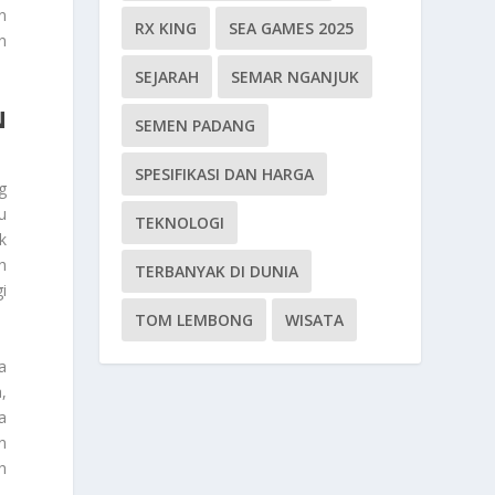
n
RX KING
SEA GAMES 2025
n
SEJARAH
SEMAR NGANJUK
N
SEMEN PADANG
SPESIFIKASI DAN HARGA
g
u
TEKNOLOGI
k
h
TERBANYAK DI DUNIA
i
TOM LEMBONG
WISATA
a
,
a
n
h