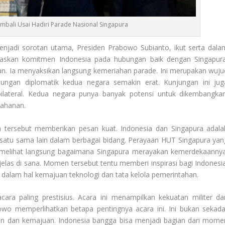
bali Usai Hadiri Parade Nasional Singapura
enjadi sorotan utama, Presiden Prabowo Subianto, ikut serta dala
egaskan komitmen Indonesia pada hubungan baik dengan Singapura
n. Ia menyaksikan langsung kemeriahan parade. Ini merupakan wuju
ungan diplomatik kedua negara semakin erat. Kunjungan ini jug
lateral. Kedua negara punya banyak potensi untuk dikembangkan
tahanan.
ra tersebut memberikan pesan kuat. Indonesia dan Singapura adala
 satu sama lain dalam berbagai bidang. Perayaan HUT Singapura yan
 melihat langsung bagaimana Singapura merayakan kemerdekaannya
elas di sana. Momen tersebut tentu memberi inspirasi bagi Indonesia
a dalam hal kemajuan teknologi dan tata kelola pemerintahan.
ara paling prestisius. Acara ini menampilkan kekuatan militer da
owo memperlihatkan betapa pentingnya acara ini. Ini bukan sekada
atan dan kemajuan. Indonesia bangga bisa menjadi bagian dari mome