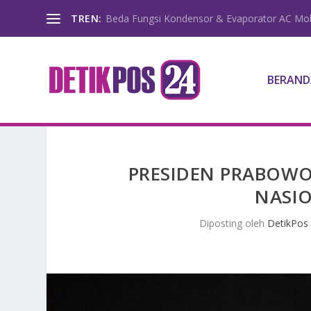
TREN:
Beda Fungsi Kondensor & Evaporator AC Mob
BERAND
PRESIDEN PRABOWO 
NASI
Diposting oleh
DetikPos