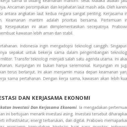
erja sama di bidang keamanan maritim. Selat Malaka adalah jalu
arinya. Ancaman perompakan dan kejahatan laut masih ada. Oleh karen
nasi antara angkatan laut kedua negara sangat penting. Kerjasama in
. Keamanan maritim adalah prioritas bersama. Pertemuan in
g. Kesepakatan ini akan diimplementasikan secepatnya. Prabow
 membuat kawasan lebih aman dan stabil.
rtahanan. Indonesia ingin mengadopsi teknologi canggih. Singapur
uanya sepakat untuk bekerja sama dalam pengembangan teknologi
iliter. Transfer teknologi menjadi salah satu agenda utama. Ini aka
hanan. Kunjungan ini bukan hanya seremonial. Kunjungan ini jug
akan terus berlanjut. Ini akan menjamin masa depan keamanan yan
 kerja sama pertahanan. Dengan kerja sama, kawasan akan lebih kua
STASI DAN KERJASAMA EKONOMI
katan Investasi Dan Kerjasama Ekonomi
. Ia mengadakan pertemua
 ini bertujuan menarik investasi asing. Investasi tersebut diharapka
erti infrastruktur, energi terbarukan, dan digital. Prabowo memaparka
juga menjamin kemudahan birokrasi bagi para investor. Indonesi