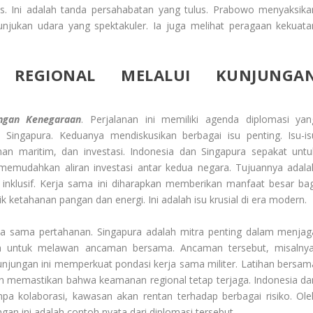
tas. Ini adalah tanda persahabatan yang tulus. Prabowo menyaksika
unjukan udara yang spektakuler. Ia juga melihat peragaan kekuata
 REGIONAL MELALUI KUNJUNGA
ungan Kenegaraan
. Perjalanan ini memiliki agenda diplomasi yan
 Singapura. Keduanya mendiskusikan berbagai isu penting. Isu-is
an maritim, dan investasi. Indonesia dan Singapura sepakat untu
memudahkan aliran investasi antar kedua negara. Tujuannya adala
nklusif. Kerja sama ini diharapkan memberikan manfaat besar bag
k ketahanan pangan dan energi. Ini adalah isu krusial di era modern.
ja sama pertahanan. Singapura adalah mitra penting dalam menjag
en untuk melawan ancaman bersama. Ancaman tersebut, misalnya
unjungan ini memperkuat pondasi kerja sama militer. Latihan bersam
kan memastikan bahwa keamanan regional tetap terjaga. Indonesia da
npa kolaborasi, kawasan akan rentan terhadap berbagai risiko. Ole
ngan ini adalah contoh nyata dari diplomasi tersebut.