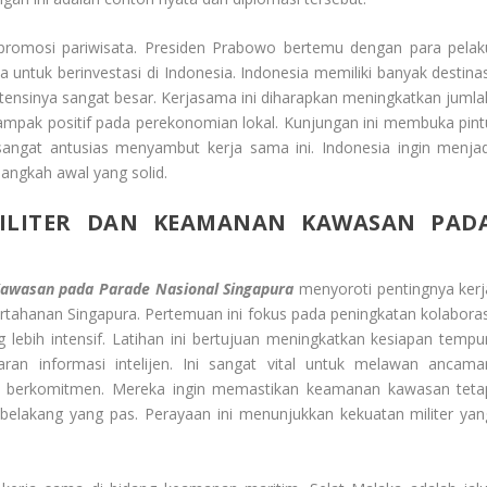
g promosi pariwisata. Presiden Prabowo bertemu dengan para pelak
a untuk berinvestasi di Indonesia. Indonesia memiliki banyak destinas
otensinya sangat besar. Kerjasama ini diharapkan meningkatkan jumla
dampak positif pada perekonomian lokal. Kunjungan ini membuka pint
sangat antusias menyambut kerja sama ini. Indonesia ingin menjad
langkah awal yang solid.
ILITER DAN KEAMANAN KAWASAN PAD
awasan pada Parade Nasional Singapura
menyoroti pentingnya kerj
tahanan Singapura. Pertemuan ini fokus pada peningkatan kolaboras
lebih intensif. Latihan ini bertujuan meningkatkan kesiapan tempur
ran informasi intelijen. Ini sangat vital untuk melawan ancama
a berkomitmen. Mereka ingin memastikan keamanan kawasan teta
r belakang yang pas. Perayaan ini menunjukkan kekuatan militer yan