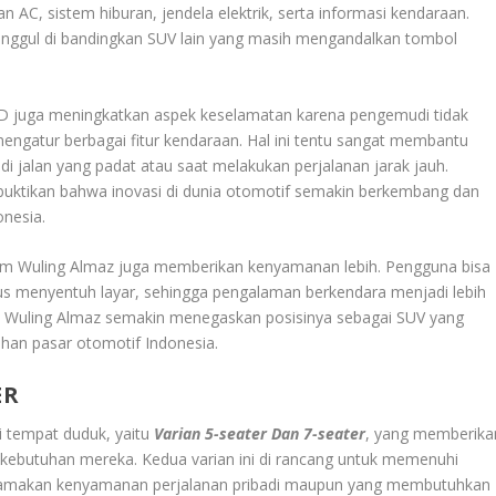
an AC, sistem hiburan, jendela elektrik, serta informasi kendaraan.
nggul di bandingkan SUV lain yang masih mengandalkan tombol
 juga meningkatkan aspek keselamatan karena pengemudi tidak
mengatur berbagai fitur kendaraan. Hal ini tentu sangat membantu
i jalan yang padat atau saat melakukan perjalanan jarak jauh.
buktikan bahwa inovasi di dunia otomotif semakin berkembang dan
onesia.
lam Wuling Almaz juga memberikan kenyamanan lebih. Pengguna bisa
rus menyentuh layar, sehingga pengalaman berkendara menjadi lebih
, Wuling Almaz semakin menegaskan posisinya sebagai SUV yang
uhan pasar otomotif Indonesia.
ER
i tempat duduk, yaitu
Varian 5-seater Dan 7-seater
, yang memberika
i kebutuhan mereka. Kedua varian ini di rancang untuk memenuhi
utamakan kenyamanan perjalanan pribadi maupun yang membutuhkan