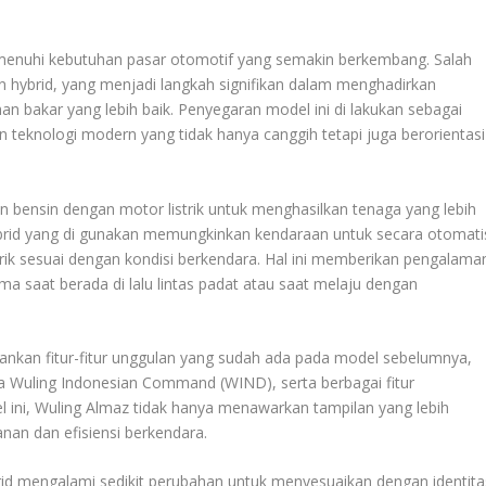
menuhi kebutuhan pasar otomotif yang semakin berkembang. Salah
ian hybrid, yang menjadi langkah signifikan dalam menghadirkan
n bakar yang lebih baik. Penyegaran model ini di lakukan sebagai
teknologi modern yang tidak hanya canggih tetapi juga berorientasi
 bensin dengan motor listrik untuk menghasilkan tenaga yang lebih
hybrid yang di gunakan memungkinkan kendaraan untuk secara otomati
trik sesuai dengan kondisi berkendara. Hal ini memberikan pengalama
a saat berada di lalu lintas padat atau saat melaju dengan
ahankan fitur-fitur unggulan yang sudah ada pada model sebelumnya,
ara Wuling Indonesian Command (WIND), serta berbagai fitur
ini, Wuling Almaz tidak hanya menawarkan tampilan yang lebih
an dan efisiensi berkendara.
hybrid mengalami sedikit perubahan untuk menyesuaikan dengan identita