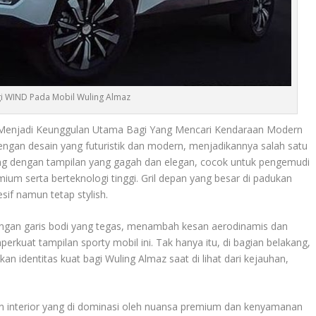
i WIND Pada Mobil Wuling Almaz
 Menjadi Keunggulan Utama Bagi Yang Mencari Kendaraan Modern
ngan desain yang futuristik dan modern, menjadikannya salah satu
ncang dengan tampilan yang gagah dan elegan, cocok untuk pengemudi
m serta berteknologi tinggi. Gril depan yang besar di padukan
f namun tetap stylish.
engan garis bodi yang tegas, menambah kesan aerodinamis dan
erkuat tampilan sporty mobil ini. Tak hanya itu, di bagian belakang,
identitas kuat bagi Wuling Almaz saat di lihat dari kejauhan,
 interior yang di dominasi oleh nuansa premium dan kenyamanan