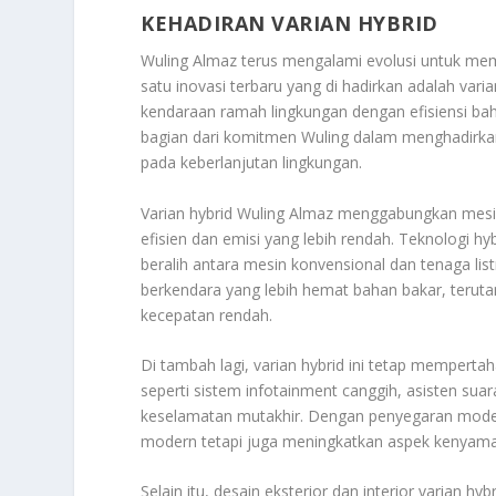
KEHADIRAN VARIAN HYBRID
Wuling Almaz terus mengalami evolusi untuk me
satu inovasi terbaru yang di hadirkan adalah var
kendaraan ramah lingkungan dengan efisiensi baha
bagian dari komitmen Wuling dalam menghadirkan 
pada keberlanjutan lingkungan.
Varian hybrid Wuling Almaz menggabungkan mesin
efisien dan emisi yang lebih rendah. Teknologi 
beralih antara mesin konvensional dan tenaga lis
berkendara yang lebih hemat bahan bakar, terutam
kecepatan rendah.
Di tambah lagi, varian hybrid ini tetap mempert
seperti sistem infotainment canggih, asisten su
keselamatan mutakhir. Dengan penyegaran model 
modern tetapi juga meningkatkan aspek kenyaman
Selain itu, desain eksterior dan interior varian 