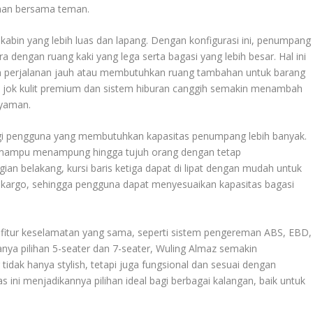
lanan bersama teman.
abin yang lebih luas dan lapang. Dengan konfigurasi ini, penumpang
 dengan ruang kaki yang lega serta bagasi yang lebih besar. Hal ini
n perjalanan jauh atau membutuhkan ruang tambahan untuk barang
ti jok kulit premium dan sistem hiburan canggih semakin menambah
nyaman.
bagi pengguna yang membutuhkan kapasitas penumpang lebih banyak.
ni mampu menampung hingga tujuh orang dengan tetap
n belakang, kursi baris ketiga dapat di lipat dengan mudah untuk
g kargo, sehingga pengguna dapat menyesuaikan kapasitas bagasi
an fitur keselamatan yang sama, seperti sistem pengereman ABS, EBD,
anya pilihan 5-seater dan 7-seater, Wuling Almaz semakin
dak hanya stylish, tetapi juga fungsional dan sesuai dengan
as ini menjadikannya pilihan ideal bagi berbagai kalangan, baik untuk