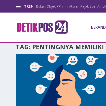
TREN:
Bukan Objek PPh, Ini Aturan Pajak Soal Amp
BERAND
TAG:
PENTINGNYA MEMILIKI