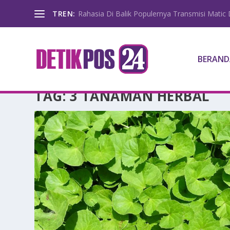
TREN:
Rahasia Di Balik Populernya Transmisi Matic D
BERAND
TAG:
3 TANAMAN HERBAL