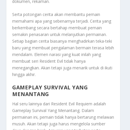
dokumen, rekaman.
Serta potongan cerita akan membantu pemain
memahami apa yang sebenarnya terjadi. Cerita yang
berkembang secara bertahap membuat pemain
semakin penasaran untuk melanjutkan permainan.
Setiap bagian cerita biasanya menghadirkan teka-teki
baru yang membuat pengalaman bermain terasa lebih
mendalam. Elemen narasi yang kuat inilah yang
membuat seri Resident Evil tidak hanya
menegangkan. Akan tetapi juga menarik untuk di ikuti
hingga akhir.
GAMEPLAY SURVIVAL YANG
MENANTANG
Hal seru lainnya dari Resident Evil Requiem adalah
Gameplay Survival Yang Menantang
. Dalam
permainan ini, pemain tidak hanya bertarung melawan
musuh. Akan tetapi juga harus mengelola sumber