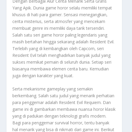
Dengan Berbagai Alur Cerita Menarik Serta Grafis
Yang Apik.
Dunia game horor selalu memiliki tempat
khusus di hati para gamer. Sensasi menegangkan,
cerita misterius, serta atmosfer yang mencekam
membuat genre ini memiliki daya tarik tersendiri.
Salah satu seri game horor paling legendaris yang
masih bertahan hingga sekarang adalah Resident Evil.
Terlebih yang di kembangkan oleh Capcom, seri
Resident Evil telah menghadirkan banyak judul yang
sukses memikat pemain di seluruh dunia. Setiap seri
biasanya membawa elemen cerita baru. Kemudian
juga dengan karakter yang kuat.
Serta mekanisme gameplay yang semakin
berkembang. Salah satu judul yang menarik perhatian
para penggemar adalah Resident Evil Requiem. Dan
game ini di gambarkan membawa nuansa horor klasik
yang di padukan dengan teknologi grafis modern.
Bagi para penggemar survival horror, tentu banyak
hal menarik yang bisa di nikmati dari game ini. Berikut