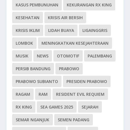
KASUS PEMBUNUHAN
KEKURANGAN RX KING
KESEHATAN
KRISIS AIR BERSIH
KRISIS IKLIM
LIDAH BUAYA
LIGAINGGRIS
LOMBOK
MENINGKATKAN KESEJAHTERAAN
MUSIK
NEWS
OTOMOTIF
PALEMBANG
PERSIB BANDUNG
PRABOWO
PRABOWO SUBIANTO
PRESIDEN PRABOWO
RAGAM
RAM
RESIDENT EVIL REQUIEM
RX KING
SEA GAMES 2025
SEJARAH
SEMAR NGANJUK
SEMEN PADANG