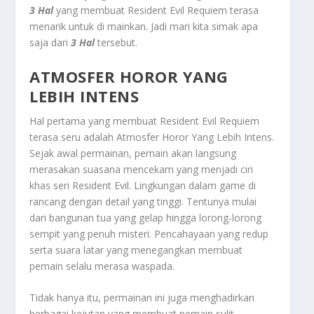
3 Hal
yang membuat Resident Evil Requiem terasa
menarik untuk di mainkan. Jadi mari kita simak apa
saja dari
3 Hal
tersebut.
ATMOSFER HOROR YANG
LEBIH INTENS
Hal pertama yang membuat Resident Evil Requiem
terasa seru adalah
Atmosfer Horor Yang Lebih Intens
.
Sejak awal permainan, pemain akan langsung
merasakan suasana mencekam yang menjadi ciri
khas seri Resident Evil. Lingkungan dalam game di
rancang dengan detail yang tinggi. Tentunya mulai
dari bangunan tua yang gelap hingga lorong-lorong
sempit yang penuh misteri. Pencahayaan yang redup
serta suara latar yang menegangkan membuat
pemain selalu merasa waspada.
Tidak hanya itu, permainan ini juga menghadirkan
berbagai kejutan yang membuat pemain sulit