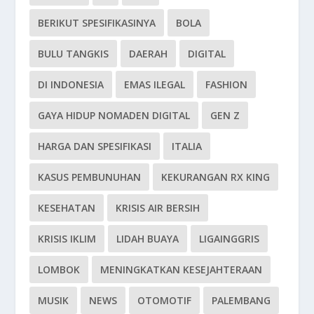
BERIKUT SPESIFIKASINYA
BOLA
BULU TANGKIS
DAERAH
DIGITAL
DI INDONESIA
EMAS ILEGAL
FASHION
GAYA HIDUP NOMADEN DIGITAL
GEN Z
HARGA DAN SPESIFIKASI
ITALIA
KASUS PEMBUNUHAN
KEKURANGAN RX KING
KESEHATAN
KRISIS AIR BERSIH
KRISIS IKLIM
LIDAH BUAYA
LIGAINGGRIS
LOMBOK
MENINGKATKAN KESEJAHTERAAN
MUSIK
NEWS
OTOMOTIF
PALEMBANG