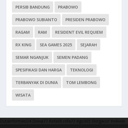
PERSIB BANDUNG
PRABOWO
PRABOWO SUBIANTO
PRESIDEN PRABOWO
RAGAM
RAM
RESIDENT EVIL REQUIEM
RX KING
SEA GAMES 2025
SEJARAH
SEMAR NGANJUK
SEMEN PADANG
SPESIFIKASI DAN HARGA
TEKNOLOGI
TERBANYAK DI DUNIA
TOM LEMBONG
WISATA
Dutainformasi24
Dewa77
Rafa88
rafa77
Rgo365
Slotgacor
Hokiwin