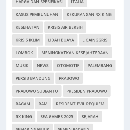
HARGA DAN SPESIFIKASI
ITALIA
KASUS PEMBUNUHAN
KEKURANGAN RX KING
KESEHATAN
KRISIS AIR BERSIH
KRISIS IKLIM
LIDAH BUAYA
LIGAINGGRIS
LOMBOK
MENINGKATKAN KESEJAHTERAAN
MUSIK
NEWS
OTOMOTIF
PALEMBANG
PERSIB BANDUNG
PRABOWO
PRABOWO SUBIANTO
PRESIDEN PRABOWO
RAGAM
RAM
RESIDENT EVIL REQUIEM
RX KING
SEA GAMES 2025
SEJARAH
SEMAR NGANJUK
SEMEN PADANG