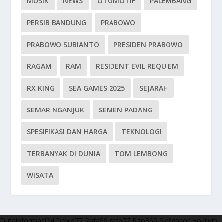
MUSIK
NEWS
OTOMOTIF
PALEMBANG
PERSIB BANDUNG
PRABOWO
PRABOWO SUBIANTO
PRESIDEN PRABOWO
RAGAM
RAM
RESIDENT EVIL REQUIEM
RX KING
SEA GAMES 2025
SEJARAH
SEMAR NGANJUK
SEMEN PADANG
SPESIFIKASI DAN HARGA
TEKNOLOGI
TERBANYAK DI DUNIA
TOM LEMBONG
WISATA
Dutainformasi24
Dewa77
Rafa88
rafa77
Rgo365
Slotgacor
Hokiwin