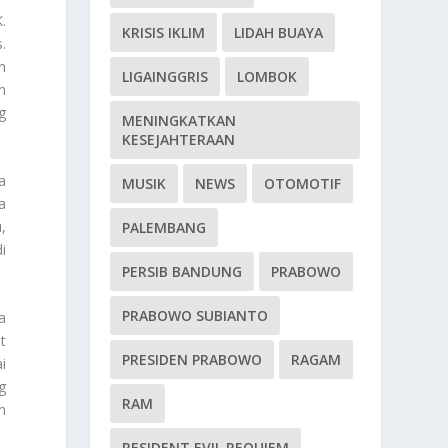
.
KRISIS IKLIM
LIDAH BUAYA
.
h
LIGAINGGRIS
LOMBOK
n
g
MENINGKATKAN
KESEJAHTERAAN
a
MUSIK
NEWS
OTOMOTIF
a
,
PALEMBANG
i
PERSIB BANDUNG
PRABOWO
PRABOWO SUBIANTO
a
t
PRESIDEN PRABOWO
RAGAM
i
g
RAM
n
RESIDENT EVIL REQUIEM