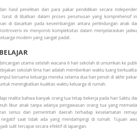
n hasil penelitian dari para pakar pendidikan secara independen
 turut di libatkan dalam proses perumusan yang komprehensif ini
akan di dasarkan pada keseimbangan antara perlindungan anak da
ontroversi ini menyoroti kompleksitas dalam menyelaraskan jadwa
keluarga modern yang sangat padat.
BELAJAR
bincangan utama setelah wacana 6 hari sekolah di umumkan ke publi
ebijakan sekolah lima hari adalah memberikan waktu luang berkualita
umpul bersama keluarga mereka selama dua hari penuh di akhir pekan
ntuk meningkatkan kualitas waktu keluarga di rumah.
api realita bahwa banyak orang tua tetap bekerja pada hari Sabtu da
enuh libur anak tanpa adanya pengawasan orang tua yang memadai
ran serius dari pemerintah daerah terhadap keselamatan remaja
l negatif saat tidak ada yang mendampingi di rumah. Tujuan awa
i sulit tercapai secara efektif di lapangan.