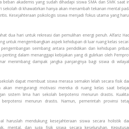
hwa beban akademis yang sudah dihadapi siswa SMA dan SMK saat in
ari sekolah di khawatirkan hanya akan menambah tekanan mental pad
tis. Kesejahteraan psikologis siswa menjadi fokus utama yang haru
ahat dua hari untuk rekreasi dan pemulihan energi penuh. Alfariz Had
g untuk mengembangkan aspek kehidupan di luar ruang kelas secar
i pengembangan seimbang antara pendidikan dan kehidupan pribad
u penting dalam menanggapi kebijakan yang di gulirkan oleh
Pempro
r-benar menimbang dampak jangka panjangnya bagi siswa di wilaya
ekolah dapat membuat siswa merasa semakin lelah secara fisik da
 akan mengurangi motivasi mereka di ruang kelas saat belajar
gan sistem lima hari sekolah berpotensi menurun drastis. Kualita
 berpotensi menurun drastis. Namun, pemerintah provinsi teta
eal haruslah mendukung kesejahteraan siswa secara holistik da
k, mental, dan juga fisik siswa secara keseluruhan. Keputusa