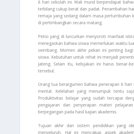
6 hari sekolah ini. Wali murid berpendapat ba
terbilang cukup berat dan padat. Penambahan h
remaja yang sedang dalam masa pertumbuhan kri
di pertimbangkan secara matang.
Petisi yang di luncurkan menyoroti manfaat istir
menegaskan bahwa siswa memerlukan waktu luan
seimbang. Momen akhir pekan ini penting bag
siswa. Kebutuhan untuk rehat ini menjadi penent
Jateng
. Selain itu, kebijakan ini harus bena
tersebut.
Orang tua berargumen bahwa penerapan 6 hari s
mental. Kelelahan yang menumpuk tentu saja
Produktivitas belajar yang sudah tercapai den
pengajaran dan penyerapan materi pelajaran
berpegangan pada hasil kajian akademis.
Tujuan akhir dari sistem pendidikan yang id
menyeluruh. Hal ini mencakup aspek akademi