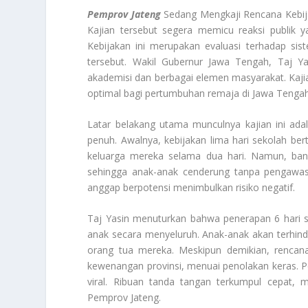
Pemprov Jateng
Sedang Mengkaji Rencana Kebij
Kajian tersebut segera memicu reaksi publik y
Kebijakan ini merupakan evaluasi terhadap sis
tersebut. Wakil Gubernur Jawa Tengah, Taj Y
akademisi dan berbagai elemen masyarakat. Kaj
optimal bagi pertumbuhan remaja di Jawa Tengah
Latar belakang utama munculnya kajian ini ad
penuh. Awalnya, kebijakan lima hari sekolah b
keluarga mereka selama dua hari. Namun, bany
sehingga anak-anak cenderung tanpa pengawas
anggap berpotensi menimbulkan risiko negatif.
Taj Yasin menuturkan bahwa penerapan 6 hari 
anak secara menyeluruh. Anak-anak akan terhinda
orang tua mereka. Meskipun demikian, rencan
kewenangan provinsi, menuai penolakan keras. Pe
viral. Ribuan tanda tangan terkumpul cepat, me
Pemprov Jateng
.