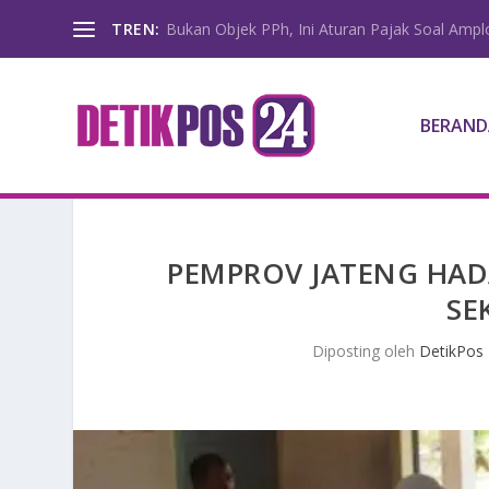
TREN:
Bukan Objek PPh, Ini Aturan Pajak Soal Amp
BERAND
PEMPROV JATENG HAD
SE
Diposting oleh
DetikPos