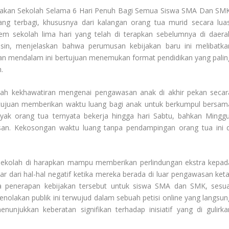
akan Sekolah Selama 6 Hari Penuh Bagi Semua Siswa SMA Dan SMK
ang terbagi, khususnya dari kalangan orang tua murid secara luas
tem sekolah lima hari yang telah di terapkan sebelumnya di daera
asin, menjelaskan bahwa perumusan kebijakan baru ini melibatka
ian mendalam ini bertujuan menemukan format pendidikan yang palin
.
alah kekhawatiran mengenai pengawasan anak di akhir pekan secar
ertujuan memberikan waktu luang bagi anak untuk berkumpul bersam
ak orang tua ternyata bekerja hingga hari Sabtu, bahkan Minggu
an. Kekosongan waktu luang tanpa pendampingan orang tua ini d
sekolah di harapkan mampu memberikan perlindungan ekstra kepad
r dari hal-hal negatif ketika mereka berada di luar pengawasan keta
a penerapan kebijakan tersebut untuk siswa SMA dan SMK, sesua
nolakan publik ini terwujud dalam sebuah petisi online yang langsun
nunjukkan keberatan signifikan terhadap inisiatif yang di gulirka