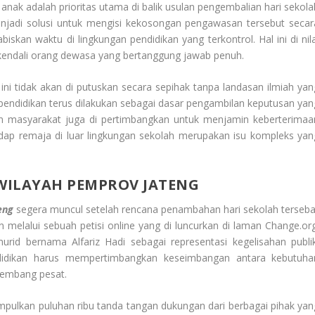
ak adalah prioritas utama di balik usulan pengembalian hari sekola
menjadi solusi untuk mengisi kekosongan pengawasan tersebut secar
iskan waktu di lingkungan pendidikan yang terkontrol. Hal ini di nila
kendali orang dewasa yang bertanggung jawab penuh.
ni tidak akan di putuskan secara sepihak tanpa landasan ilmiah yan
pendidikan terus dilakukan sebagai dasar pengambilan keputusan yan
men masyarakat juga di pertimbangkan untuk menjamin keberterimaa
hadap remaja di luar lingkungan sekolah merupakan isu kompleks yan
 WILAYAH PEMPROV JATENG
eng
segera muncul setelah rencana penambahan hari sekolah terseba
n melalui sebuah petisi online yang di luncurkan di laman Change.org
murid bernama Alfariz Hadi sebagai representasi kegelisahan publik
didikan harus mempertimbangkan keseimbangan antara kebutuha
kembang pesat.
umpulkan puluhan ribu tanda tangan dukungan dari berbagai pihak yan