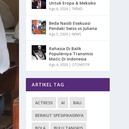
Untuk Eropa & Meksiko
Agu 6, 2026
|
TREND
Beda Nasib Evakuasi
Pendaki Swiss vs Juliana
Agu 5, 2026
|
NEWS
Rahasia Di Balik
Populernya Transmisi
Matic Di Indonesia
Agu 4, 2026
|
OTOMOTIF
ARTIKEL TAG
ACTRESS
AI
BALI
BERIKUT SPESIFIKASINYA
BOLA
BULU TANGKIS