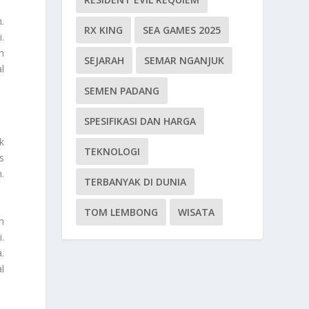
.
RX KING
SEA GAMES 2025
.
n
SEJARAH
SEMAR NGANJUK
l
SEMEN PADANG
SPESIFIKASI DAN HARGA
k
TEKNOLOGI
s
.
TERBANYAK DI DUNIA
TOM LEMBONG
WISATA
n
.
.
l