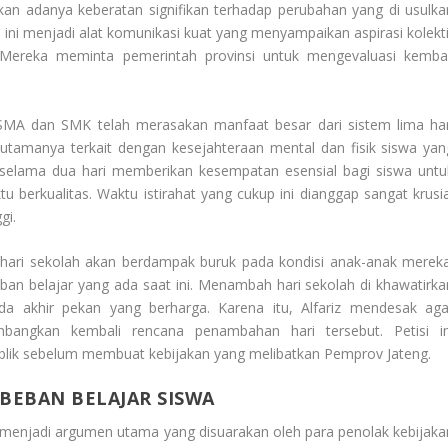
kan adanya keberatan signifikan terhadap perubahan yang di usulka
i ini menjadi alat komunikasi kuat yang menyampaikan aspirasi kolekti
r. Mereka meminta pemerintah provinsi untuk mengevaluasi kembal
 SMA dan SMK telah merasakan manfaat besar dari sistem lima har
utamanya terkait dengan kesejahteraan mental dan fisik siswa yan
an selama dua hari memberikan kesempatan esensial bagi siswa untu
u berkualitas. Waktu istirahat yang cukup ini dianggap sangat krusia
gi.
ari sekolah akan berdampak buruk pada kondisi anak-anak mereka
an belajar yang ada saat ini. Menambah hari sekolah di khawatirka
a akhir pekan yang berharga. Karena itu, Alfariz mendesak aga
bangkan kembali rencana penambahan hari tersebut. Petisi in
lik sebelum membuat kebijakan yang melibatkan
Pemprov Jateng
.
BEBAN BELAJAR SISWA
menjadi argumen utama yang disuarakan oleh para penolak kebijaka