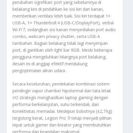
perubahan signifikan: port yang sebelumnya di
belakang kini di pindahkan ke sisi kiri dan kanan,
memberikan ventilasi lebih baik. Sisi kiri terdapat 1×
USB-A, 1× Thunderbolt 4 (USB-C/DisplayPort), verbal
Wi‑Fi 7, sedangkan sisi kanan menyediakan port audio
combo, webcam privacy shutter, serta USB-A
tambahan
.
Bagian belakang tidak lagi menyimpan
port, di gantikan oleh light bar RGB
.
Meski beberapa
pengguna mengeluhkan hilangnya port belakang,
desain ini di anggap efektif mendukung
pengoptimalan aliran udara
.
Secara keseluruhan, pendekatan kombinasi sistem
pendingin vapor chamber hipotermal dan tata letak
I/O strategis menghasilkan laptop gaming dengan
performa berkelanjutan, suhu terkendali, dan
konektivitas memadai. Meskipun bobotnya (±2,7 kg)
tergolong berat, Legion Pro 7i tetap menjadi pilihan
tepat untuk gamer dan kreator yang membutuhkan
performa dan keandalan maksimal.