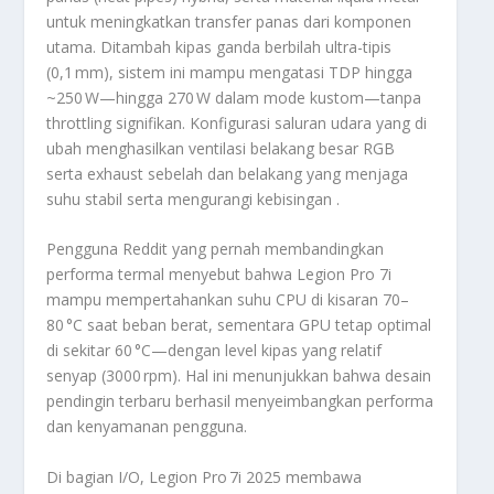
untuk meningkatkan transfer panas dari komponen
utama.
Ditambah kipas ganda berbilah ultra-tipis
(0,1 mm), sistem ini mampu mengatasi TDP hingga
~250 W—hingga 270 W dalam mode kustom—tanpa
throttling signifikan
.
Konfigurasi saluran udara yang di
ubah menghasilkan ventilasi belakang besar RGB
serta exhaust sebelah dan belakang yang menjaga
suhu stabil serta mengurangi kebisingan
.
Pengguna Reddit yang pernah membandingkan
performa termal menyebut bahwa Legion Pro 7i
mampu mempertahankan suhu CPU di kisaran 70–
80 °C saat beban berat, sementara GPU tetap optimal
di sekitar 60 °C—dengan level kipas yang relatif
senyap (3000 rpm)
.
Hal ini menunjukkan bahwa desain
pendingin terbaru berhasil menyeimbangkan performa
dan kenyamanan pengguna.
Di bagian I/O, Legion Pro 7i 2025 membawa