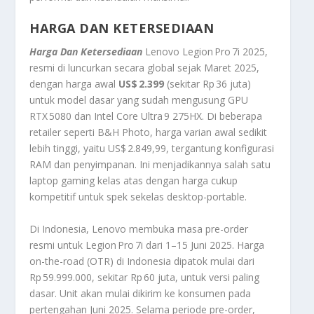
HARGA DAN KETERSEDIAAN
Harga Dan Ketersediaan
Lenovo Legion Pro 7i 2025,
resmi di luncurkan secara global sejak Maret 2025,
dengan harga awal
US$ 2.399
(sekitar Rp 36 juta)
untuk model dasar yang sudah mengusung GPU
RTX 5080 dan Intel Core Ultra 9 275HX
.
Di beberapa
retailer seperti B&H Photo, harga varian awal sedikit
lebih tinggi, yaitu US$ 2.849,99, tergantung konfigurasi
RAM dan penyimpanan
.
Ini menjadikannya salah satu
laptop gaming kelas atas dengan harga cukup
kompetitif untuk spek sekelas desktop-portable.
Di Indonesia, Lenovo membuka masa pre-order
resmi untuk Legion Pro 7i dari 1–15 Juni 2025. Harga
on-the-road (OTR) di Indonesia dipatok mulai dari
Rp 59.999.000, sekitar Rp 60 juta, untuk versi paling
dasar. Unit akan mulai dikirim ke konsumen pada
pertengahan Juni 2025
.
Selama periode pre-order,