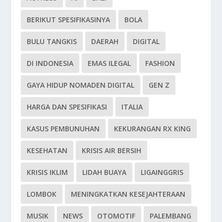
BERIKUT SPESIFIKASINYA
BOLA
BULU TANGKIS
DAERAH
DIGITAL
DI INDONESIA
EMAS ILEGAL
FASHION
GAYA HIDUP NOMADEN DIGITAL
GEN Z
HARGA DAN SPESIFIKASI
ITALIA
KASUS PEMBUNUHAN
KEKURANGAN RX KING
KESEHATAN
KRISIS AIR BERSIH
KRISIS IKLIM
LIDAH BUAYA
LIGAINGGRIS
LOMBOK
MENINGKATKAN KESEJAHTERAAN
MUSIK
NEWS
OTOMOTIF
PALEMBANG