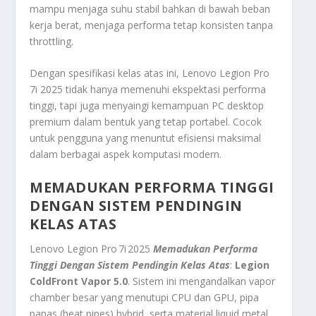
mampu menjaga suhu stabil bahkan di bawah beban
kerja berat, menjaga performa tetap konsisten tanpa
throttling.
Dengan spesifikasi kelas atas ini, Lenovo Legion Pro
7i 2025 tidak hanya memenuhi ekspektasi performa
tinggi, tapi juga menyaingi kemampuan PC desktop
premium dalam bentuk yang tetap portabel. Cocok
untuk pengguna yang menuntut efisiensi maksimal
dalam berbagai aspek komputasi modern.
MEMADUKAN PERFORMA TINGGI
DENGAN SISTEM PENDINGIN
KELAS ATAS
Lenovo Legion Pro 7i 2025
Memadukan Performa
Tinggi Dengan Sistem Pendingin Kelas Atas
:
Legion
ColdFront Vapor 5.0
. Sistem ini mengandalkan vapor
chamber besar yang menutupi CPU dan GPU, pipa
panas (heat pipes) hybrid, serta material liquid metal