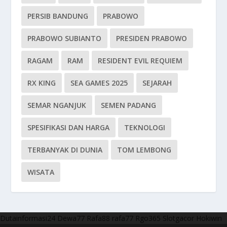
PERSIB BANDUNG
PRABOWO
PRABOWO SUBIANTO
PRESIDEN PRABOWO
RAGAM
RAM
RESIDENT EVIL REQUIEM
RX KING
SEA GAMES 2025
SEJARAH
SEMAR NGANJUK
SEMEN PADANG
SPESIFIKASI DAN HARGA
TEKNOLOGI
TERBANYAK DI DUNIA
TOM LEMBONG
WISATA
Dutainformasi24
Dewa77
Rafa88
rafa77
Rgo365
Slotgacor
Hokiwin