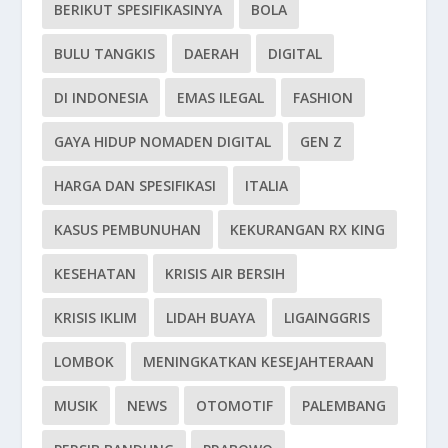
BERIKUT SPESIFIKASINYA
BOLA
BULU TANGKIS
DAERAH
DIGITAL
DI INDONESIA
EMAS ILEGAL
FASHION
GAYA HIDUP NOMADEN DIGITAL
GEN Z
HARGA DAN SPESIFIKASI
ITALIA
KASUS PEMBUNUHAN
KEKURANGAN RX KING
KESEHATAN
KRISIS AIR BERSIH
KRISIS IKLIM
LIDAH BUAYA
LIGAINGGRIS
LOMBOK
MENINGKATKAN KESEJAHTERAAN
MUSIK
NEWS
OTOMOTIF
PALEMBANG