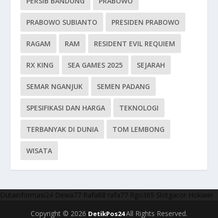
PERSIB BANDUNG
PRABOWO
PRABOWO SUBIANTO
PRESIDEN PRABOWO
RAGAM
RAM
RESIDENT EVIL REQUIEM
RX KING
SEA GAMES 2025
SEJARAH
SEMAR NGANJUK
SEMEN PADANG
SPESIFIKASI DAN HARGA
TEKNOLOGI
TERBANYAK DI DUNIA
TOM LEMBONG
WISATA
Dutainformasi24
Dewa77
Rafa88
rafa77
Rgo365
Slotgacor
Hokiwin
Copyright © 2026
All Rights Reserved.
DetikPos24