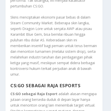
performa. Tak disangka, ini menjadi katalisator
pertumbuhan CS:GO.
Skins menciptakan ekonomi pasar bebas di dalam
Steam Community Market. Beberapa skin langka,
seperti
Dragon Lore
untuk senjata AWP atau pisau
Karambit Blue Gem
, bisa bernilai ribuan hingga
puluhan ribu dolar AS. Keberadaan skin ini
memberikan insentif bagi pemain untuk terus bermain
dan menonton turnamen (melalui sistem
drop
), serta
melahirkan industri taruhan dan perdagangan pihak
ketiga yang masif, meskipun sempat didera berbagai
kontroversi hukum terkait perjudian anak di bawah
umur.
CS:GO SEBAGAI RAJA ESPORTS
CS:GO sebagai Raja Esport
adalah alasan mengapa
jutaan orang bersedia duduk di depan layar hanya
untuk menonton orang lain menembak target virtual.
Struktur kompetisinya sangat matang, dengan