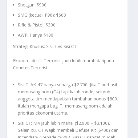
Shotgun: $900
SMG (kecuali P90): $600
Rifle & Pistol: $300
AWP: Hanya $100
Strategi Khusus: Sisi T vs Sisi CT
Ekonomi di sisi Terrorist jauh lebih murah daripada
Counter-Terrorist.
Sisi T: AK-47 hanya seharga $2.700. Jika T berhasil
memasang bom (C4) tapi kalah ronde, seluruh
anggota tim mendapatkan tambahan bonus $800.
Itulah mengapa bagi T, memasang bom adalah
prioritas ekonomi utama.
Sisi CT: M4 jauh lebih mahal ($2.900 – $3.100).
Selain itu, CT wajib membeli
Defuse Kit
($400) dan
Incendiary Grenade
($600). Sisi CT sangat mudah