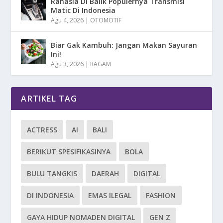
Rahasia Di Balik Populernya Transmisi
Matic Di Indonesia
Agu 4, 2026
|
OTOMOTIF
Biar Gak Kambuh: Jangan Makan Sayuran
Ini!
Agu 3, 2026
|
RAGAM
ARTIKEL TAG
ACTRESS
AI
BALI
BERIKUT SPESIFIKASINYA
BOLA
BULU TANGKIS
DAERAH
DIGITAL
DI INDONESIA
EMAS ILEGAL
FASHION
GAYA HIDUP NOMADEN DIGITAL
GEN Z