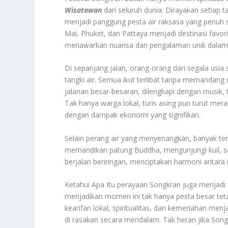
Wisatawan
dari seluruh dunia. Dirayakan setiap 
menjadi panggung pesta air raksasa yang penuh 
Mai, Phuket, dan Pattaya menjadi destinasi favo
menawarkan nuansa dan pengalaman unik dalam m
Di sepanjang jalan, orang-orang dari segala usia 
tangki air. Semua ikut terlibat tanpa memandang 
jalanan besar-besaran, dilengkapi dengan musik, 
Tak hanya warga lokal, turis asing pun turut m
dengan dampak ekonomi yang signifikan.
Selain perang air yang menyenangkan, banyak t
memandikan patung Buddha, mengunjungi kuil, s
berjalan beriringan, menciptakan harmoni antara ni
Ketahui Apa Itu perayaan Songkran juga menjadi
menjadikan momen ini tak hanya pesta besar tet
kearifan lokal, spiritualitas, dan kemeriahan men
di rasakan secara mendalam. Tak heran jika Songkr