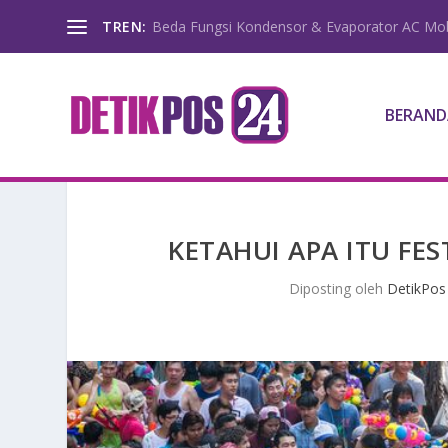
TREN:
Beda Fungsi Kondensor & Evaporator AC Mob
BERAND
KETAHUI APA ITU FE
Diposting oleh
DetikPos