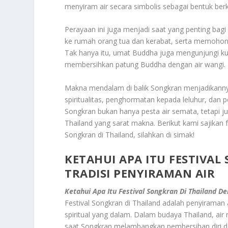
menyiram air secara simbolis sebagai bentuk berk
Perayaan ini juga menjadi saat yang penting bag
ke rumah orang tua dan kerabat, serta memohon r
Tak hanya itu, umat Buddha juga mengunjungi ku
membersihkan patung Buddha dengan air wangi.
Makna mendalam di balik Songkran menjadikannya 
spiritualitas, penghormatan kepada leluhur, da
Songkran bukan hanya pesta air semata, tetapi 
Thailand yang sarat makna. Berikut kami sajikan 
Songkran di Thailand, silahkan di simak!
KETAHUI APA ITU FESTIVA
TRADISI PENYIRAMAN AIR
Ketahui Apa Itu Festival Songkran Di Thailand D
Festival Songkran di Thailand adalah penyiraman 
spiritual yang dalam. Dalam budaya Thailand, a
saat Songkran melambangkan pembersihan diri dari