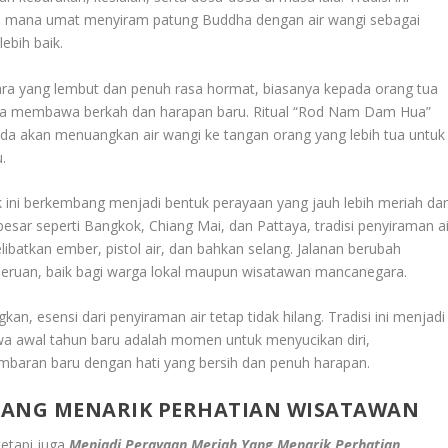
 di mana umat menyiram patung Buddha dengan air wangi sebagai
ebih baik.
cara yang lembut dan penuh rasa hormat, biasanya kepada orang tua
ercaya membawa berkah dan harapan baru. Ritual “Rod Nam Dam Hua”
uda akan menuangkan air wangi ke tangan orang yang lebih tua untuk
.
k ini berkembang menjadi bentuk perayaan yang jauh lebih meriah da
esar seperti Bangkok, Chiang Mai, dan Pattaya, tradisi penyiraman ai
ibatkan ember, pistol air, dan bahkan selang. Jalanan berubah
seruan, baik bagi warga lokal maupun wisatawan mancanegara.
n, esensi dari penyiraman air tetap tidak hilang. Tradisi ini menjadi
wa awal tahun baru adalah momen untuk menyucikan diri,
mbaran baru dengan hati yang bersih dan penuh harapan.
YANG MENARIK PERHATIAN WISATAWAN
tetapi juga
Menjadi Perayaan Meriah Yang Menarik Perhatian