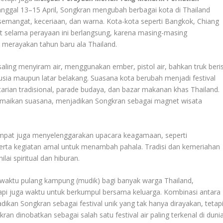
tanggal 13–15 April, Songkran mengubah berbagai kota di Thailand
semangat, keceriaan, dan warna. Kota-kota seperti Bangkok, Chiang
rit selama perayaan ini berlangsung, karena masing-masing
erayakan tahun baru ala Thailand.
saling menyiram air, menggunakan ember, pistol air, bahkan truk beris
usia maupun latar belakang. Suasana kota berubah menjadi festival
tarian tradisional, parade budaya, dan bazar makanan khas Thailand.
eramaikan suasana, menjadikan Songkran sebagai magnet wisata
empat juga menyelenggarakan upacara keagamaan, seperti
erta kegiatan amal untuk menambah pahala. Tradisi dan kemeriahan
lai spiritual dan hiburan.
 waktu pulang kampung (mudik) bagi banyak warga Thailand,
api juga waktu untuk berkumpul bersama keluarga. Kombinasi antara
jadikan Songkran sebagai festival unik yang tak hanya dirayakan, tetap
an dinobatkan sebagai salah satu festival air paling terkenal di dunia