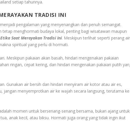
ailand setiap tahunnya.
MERAYAKAN TRADISI INI
ng menjadi pengalaman yang menyenangkan dan penuh semangat.
 tetap menghormati budaya lokal, penting bagi wisatawan maupun
Etika Saat Merayakan Tradisi Ini
. Meskipun terlihat seperti perang ai
kna spiritual yang perlu di hormati.
n. Meskipun pakaian akan basah, hindari mengenakan pakaian
rbahan ringan, cepat kering, dan hindari mengenakan pakaian putih yan
an. Gunakan air bersih dan hindari menyiram air kotor atau air es,
tu, jangan menyemprotkan air ke wajah secara langsung, terutama ke
ini adalah momen untuk bersenang-senang bersama, bukan ajang untuk
ua, anak kecil, atau biksu. Hormati juga orang yang tidak ingin ikut