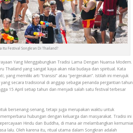
 Itu Festival Songkran Di Thailand?
Perayaan Yang Menggabungkan Tradisi Lama Dengan Nuansa Modern.
 Thailand yang sangat kaya akan nilai budaya dan spiritual. Kata
ti
, yang memiliki arti “transisi” atau “pergerakan”. Istilah ini merujuk
 yang secara tradisional di anggap sebagai penanda pergantian tahun
ga 15 April setiap tahun dan menjadi salah satu festival terbesar
ntuk bersenang-senang, tetapi juga merupakan waktu untuk
rta memperbarui hubungan dengan keluarga dan masyarakat. Tradisi ini
n kepercayaan Hindu dan Buddha, di mana air melambangkan kemurnia
sa lalu. Oleh karena itu, ritual utama dalam Songkran adalah