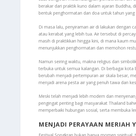
berakar dari praktik kuno dalam ajaran Buddha,
bentuk penghormatan dan doa untuk tahun yang l
Di masa lalu, penyiraman air di lakukan dengan 
atau kerabat yang lebih tua. Air tersebut di p
masih di praktikkan hingga kini, di mana kaum m
menunjukkan penghormatan dan memohon restu
Namun seiring waktu, makna religius dan simboli
terbuka untuk semua kalangan. Di berbagai kota b
berubah menjadi pertempuran air skala besar, mel
menjadi arena pesta air yang penuh tawa dan ke
Meski telah menjadi lebih modern dan menyenangka
pengingat penting bagi masyarakat Thailand bah
memperbaiki hubungan sosial, serta membuka le
MENJADI P
ERAYAAN MERIAH 
Festival Songkran bukan hanya momen spiritual, 