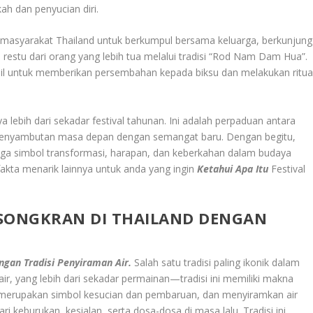
ah dan penyucian diri.
i masyarakat Thailand untuk berkumpul bersama keluarga, berkunjung
estu dari orang yang lebih tua melalui tradisi “Rod Nam Dam Hua”.
il untuk memberikan persembahan kepada biksu dan melakukan ritua
lebih dari sekadar festival tahunan. Ini adalah perpaduan antara
n penyambutan masa depan dengan semangat baru. Dengan begitu,
juga simbol transformasi, harapan, dan keberkahan dalam budaya
fakta menarik lainnya untuk anda yang ingin
Ketahui Apa Itu
Festival
L SONGKRAN DI THAILAND DENGAN
engan Tradisi Penyiraman Air.
Salah satu tradisi paling ikonik dalam
air, yang lebih dari sekadar permainan—tradisi ini memiliki makna
ir merupakan simbol kesucian dan pembaruan, dan menyiramkan air
 keburukan, kesialan, serta dosa-dosa di masa lalu. Tradisi ini