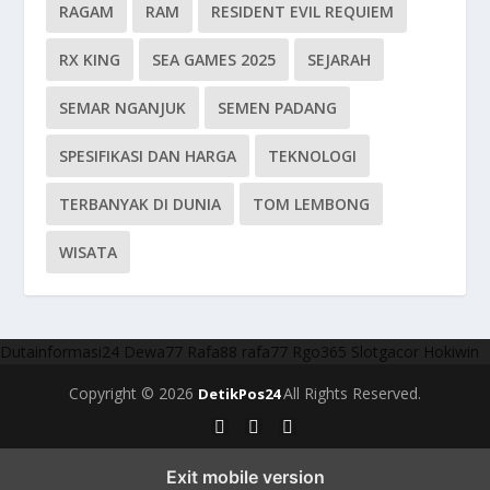
RAGAM
RAM
RESIDENT EVIL REQUIEM
RX KING
SEA GAMES 2025
SEJARAH
SEMAR NGANJUK
SEMEN PADANG
SPESIFIKASI DAN HARGA
TEKNOLOGI
TERBANYAK DI DUNIA
TOM LEMBONG
WISATA
Dutainformasi24
Dewa77
Rafa88
rafa77
Rgo365
Slotgacor
Hokiwin
Copyright © 2026
All Rights Reserved.
DetikPos24
Exit mobile version