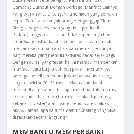
Bukan Malas!
Tidur Siang
Itu Rahasia Biar Gak
Gampang Burnout Dengan Berbagai Manfaat Lainnya
Yang Wajib Tahu.
Di tengah ritme hidup yang semakin
cepat. Tentu ada banyak orang menganggap
Tidur
Siang
sebagai kebiasaan yang tidak produktif.
Padahal, anggapan tersebut tidak sepenuhnya benar.
Tidur Siang
justru dapat menjadi solusi alami untuk
menjaga keseimbangan fisik dan mental. Tentunya
bagi mereka yang memiliki aktivitas padat sejak pagi.
Dengan durasi yang tepat, hal ini mampu memberikan
manfaat nyata bagi tubuh dan pikiran. Menariknya,
berbagai penelitian menunjukkan bahwa tidur siang
singkat, sekitar 20–30 menit. Maka akan dapat
memberikan efek positif tanpa membuat tubuh terasa
lemas. Tidak heran jika hal ini kini mulai di pandang
sebagai “booster” alami yang mendukung kualitas
hidup. Lantas, apa saja manfaat tidur siang yang bisa
di rasakan secara langsung?
MEMBANTU MEMPERBAIKI