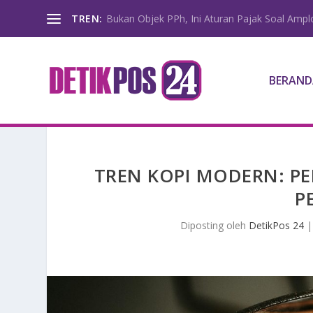
TREN:
Bukan Objek PPh, Ini Aturan Pajak Soal Amp
BERAND
TREN KOPI MODERN: P
P
Diposting oleh
DetikPos 24