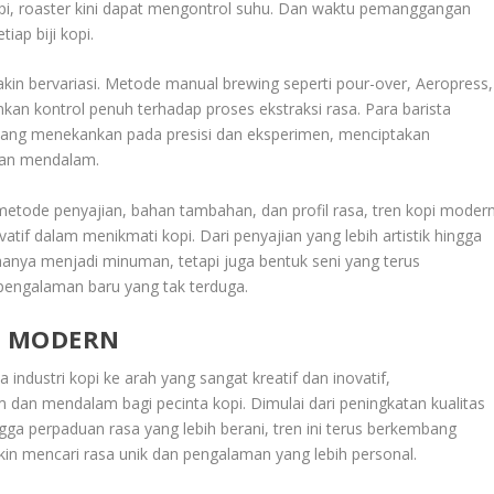
, roaster kini dapat mengontrol suhu. Dan waktu pemanggangan
iap biji kopi.
kin bervariasi. Metode manual brewing seperti pour-over, Aeropress,
n kontrol penuh terhadap proses ekstraksi rasa. Para barista
yang menekankan pada presisi dan eksperimen, menciptakan
dan mendalam.
tode penyajian, bahan tambahan, dan profil rasa, tren kopi moder
atif dalam menikmati kopi. Dari penyajian yang lebih artistik hingga
hanya menjadi minuman, tetapi juga bentuk seni yang terus
pengalaman baru yang tak terduga.
I MODERN
ndustri kopi ke arah yang sangat kreatif dan inovatif,
an mendalam bagi pecinta kopi. Dimulai dari peningkatan kualitas
ingga perpaduan rasa yang lebih berani, tren ini terus berkembang
n mencari rasa unik dan pengalaman yang lebih personal.