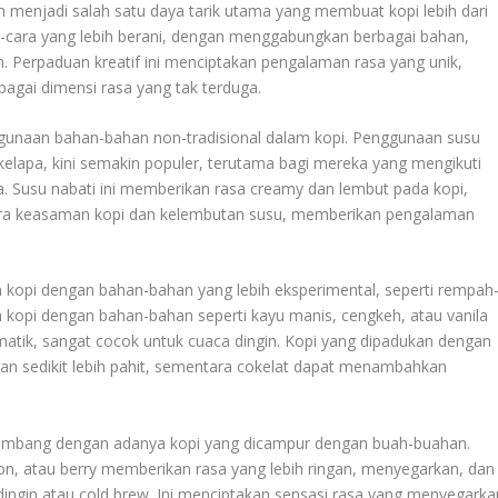
 menjadi salah satu daya tarik utama yang membuat kopi lebih dari
a-cara yang lebih berani, dengan menggabungkan berbagai bahan,
an. Perpaduan kreatif ini menciptakan pengalaman rasa yang unik,
agai dimensi rasa yang tak terduga.
ggunaan bahan-bahan non-tradisional dalam kopi. Penggunaan susu
 kelapa, kini semakin populer, terutama bagi mereka yang mengikuti
sa. Susu nabati ini memberikan rasa creamy dan lembut pada kopi,
ra keasaman kopi dan kelembutan susu, memberikan pengalaman
 kopi dengan bahan-bahan yang lebih eksperimental, seperti rempah
 kopi dengan bahan-bahan seperti kayu manis, cengkeh, atau vanila
tik, sangat cocok untuk cuaca dingin. Kopi yang dipadukan dengan
an sedikit lebih pahit, sementara cokelat dapat menambahkan
rkembang dengan adanya kopi yang dicampur dengan buah-buahan.
mon, atau berry memberikan rasa yang lebih ringan, menyegarkan, dan
dingin atau cold brew. Ini menciptakan sensasi rasa yang menyegarka