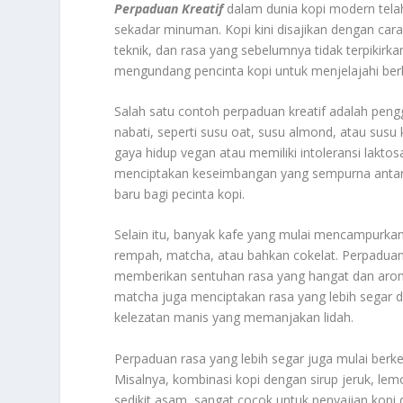
Perpaduan Kreatif
dalam dunia kopi modern telah
sekadar minuman. Kopi kini disajikan dengan car
teknik, dan rasa yang sebelumnya tidak terpikirk
mengundang pencinta kopi untuk menjelajahi berb
Salah satu contoh perpaduan kreatif adalah pen
nabati, seperti susu oat, susu almond, atau susu
gaya hidup vegan atau memiliki intoleransi lakto
menciptakan keseimbangan yang sempurna anta
baru bagi pecinta kopi.
Selain itu, banyak kafe yang mulai mencampurkan
rempah, matcha, atau bahkan cokelat. Perpaduan
memberikan sentuhan rasa yang hangat dan aroma
matcha juga menciptakan rasa yang lebih segar d
kelezatan manis yang memanjakan lidah.
Perpaduan rasa yang lebih segar juga mulai be
Misalnya, kombinasi kopi dengan sirup jeruk, le
sedikit asam, sangat cocok untuk penyajian kopi 