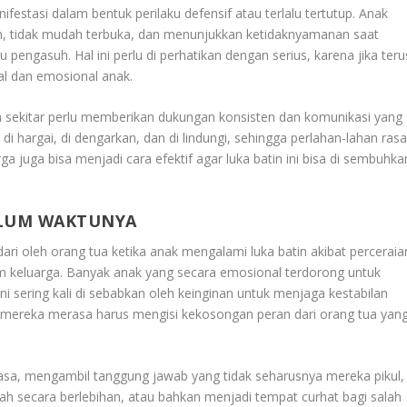
ifestasi dalam bentuk perilaku defensif atau terlalu tertutup. Anak
m, tidak mudah terbuka, dan menunjukkan ketidaknyamanan saat
au pengasuh. Hal ini perlu di perhatikan dengan serius, karena jika teru
l dan emosional anak.
an sekitar perlu memberikan dukungan konsisten dan komunikasi yang
 hargai, di dengarkan, dan di lindungi, sehingga perlahan-lahan ras
ga juga bisa menjadi cara efektif agar luka batin ini bisa di sembuhka
ELUM WAKTUNYA
dari oleh orang tua ketika anak mengalami luka batin akibat perceraia
m keluarga. Banyak anak yang secara emosional terdorong untuk
 ini sering kali di sebabkan oleh keinginan untuk menjaga kestabilan
 mereka merasa harus mengisi kekosongan peran dari orang tua yan
wasa, mengambil tanggung jawab yang tidak seharusnya mereka pikul,
h secara berlebihan, atau bahkan menjadi tempat curhat bagi salah