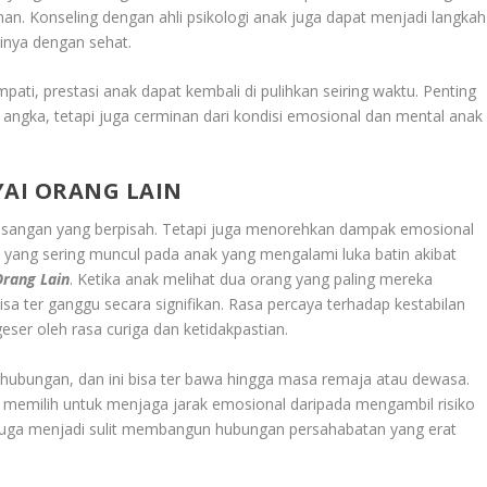
han. Konseling dengan ahli psikologi anak juga dapat menjadi langkah
nya dengan sehat.
ti, prestasi anak dapat kembali di pulihkan seiring waktu. Penting
ngka, tetapi juga cerminan dari kondisi emosional dan mental anak
AI ORANG LAIN
pasangan yang berpisah. Tetapi juga menorehkan dampak emosional
 yang sering muncul pada anak yang mengalami luka batin akibat
rang Lain
. Ketika anak melihat dua orang yang paling mereka
isa ter ganggu secara signifikan. Rasa percaya terhadap kestabilan
ser oleh rasa curiga dan ketidakpastian.
ubungan, dan ini bisa ter bawa hingga masa remaja atau dewasa.
ih memilih untuk menjaga jarak emosional daripada mengambil risiko
 juga menjadi sulit membangun hubungan persahabatan yang erat