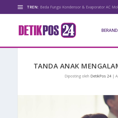
TREN:
Beda Fungsi Kondensor & Evaporator AC Mob
BERAND
TANDA ANAK MENGALAMI
Diposting oleh
DetikPos 24
|
A