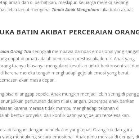
etap aman dan di perhatikan, meskipun keluarga mereka sedang
has lebih lanjut mengenai
Tanda Anak Mengalami
luka batin akibat
UKA BATIN AKIBAT PERCERAIAN ORAN
raian Orang Tua
seringkali membawa dampak emosional yang sanga
ang dapat di amati adalah penurunan prestasi akademik. Anak yang
orang tuanya biasanya mengalami kesulitan untuk berkonsentrasi da
jadi karena mereka tengah menghadapi gejolak emosi yang berat,
 kecemasan akan masa depan.
 bisa di anggap sepele. Anak mungkin menjadi lebih sering di panggi
menunjukkan penurunan dalam nilai ulangan. Beberapa anak bahkan
i alasan karena merasa tidak mampu menghadapi tekanan di
alah bentuk proyeksi dari konflik batin yang belum terselesaikan.
gera di tangani dengan pendekatan yang tepat. Orang tua dan guru
n yang mendukung secara emosional. Anak perlu merasa di dengar, d