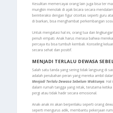
Kesulitan memercayai orang lain juga bisa ter man
mungkin menolak di ajak bicara secara mendala
berinteraksi dengan figur otoritas seperti guru at
di biarkan, bisa menghambat perkembangan sosia
Untuk mengatasi hal ini, orang tua dan lingkung
penuh empati. Anak harus merasa bahwa mereka di
percaya itu bisa tumbuh kembali. Konseling keluar
secara sehat dan positif.
MENJADI TERLALU DEWASA SEB
Salah satu tanda yang sering tidak langsung di sa
adalah perubahan peran yang mereka ambil dala
Menjadi Terlalu Dewasa Sebelum Waktunya
. Hal
dalam rumah tangga yang retak, terutama ketika
pergi atau tidak hadir secara emosional.
Anak-anak ini akan berperilaku seperti orang de
seperti mengurus adik, membantu pekerjaan ruma