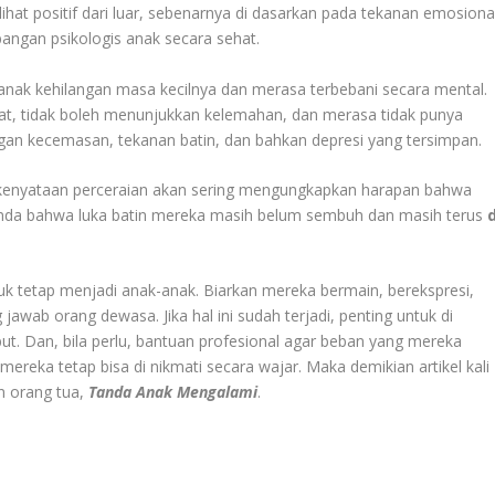
ihat positif dari luar, sebenarnya di dasarkan pada tekanan emosiona
ngan psikologis anak secara sehat.
anak kehilangan masa kecilnya dan merasa terbebani secara mental.
at, tidak boleh menunjukkan kelemahan, dan merasa tidak punya
dengan kecemasan, tekanan batin, dan bahkan depresi yang tersimpan.
a kenyataan perceraian akan sering mengungkapkan harapan bahwa
tanda bahwa luka batin mereka masih belum sembuh dan masih terus
d
k tetap menjadi anak-anak. Biarkan mereka bermain, berekspresi,
wab orang dewasa. Jika hal ini sudah terjadi, penting untuk di
t. Dan, bila perlu, bantuan profesional agar beban yang mereka
mereka tetap bisa di nikmati secara wajar. Maka demikian artikel kali
an orang tua,
Tanda Anak Mengalami
.